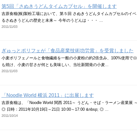
第5回「さぬきうどんタイムカプセル」を開催します
吉原食糧(株)製粉工場において、第５回 さぬきうどんタイムカプセルのイベ
るさぬきうどんの歴史と未来～ 今年のうどんは・・・ ...
2011/11/03
ぎゅっとポリフェが「食品産業技術功労賞」を受賞しました
小麦ポリフェノールと食物繊維を一般の小麦粉の約2倍含み、100%使用で
も焼け、小麦の甘さが何とも美味しい、当社新開発の小麦...
2011/11/03
「Noodle World 横浜 2011」に出展します
吉原食糧は、「Noodle World 関西 2011～ うどん・そば・ラーメン産業展 
◎ 日時：2011年10月19日～21日 10:00～17:00 &nbsp; ◎ ...
2011/10/14