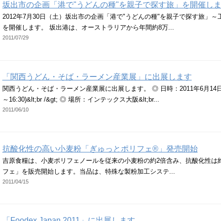
坂出市の企画「港で"うどんの種"を親子で探す旅」を開催し
2012年7月30日（土）坂出市の企画「港で"うどんの種"を親子で探す旅」
を開催します。 坂出港は、オーストラリアから年間約8万...
2011/07/29
「関西うどん・そば・ラーメン産業展」に出展します
関西うどん・そば・ラーメン産業展に出展します。 ◎ 日時：2011年6月14日～16日
～16:30)&lt;br /&gt; ◎ 場所：インテックス大阪&lt;br...
2011/06/10
抗酸化性の高い小麦粉「ぎゅっとポリフェ®」発売開始
吉原食糧は、小麦ポリフェノールを従来の小麦粉の約2倍含み、抗酸化性は
フェ」を販売開始します。当品は、特殊な製粉加工システ...
2011/04/15
「Foodex Japan 2011」に出展します