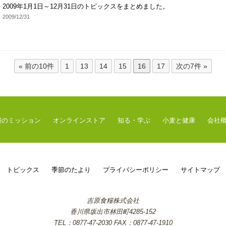
2009年1月1日～12月31日のトピックスをまとめました。
2009/12/31
« 前の10件
1
13
14
15
16
17
次の7件 »
糧のミッション
オンラインストア
知る・学ぶ
小麦と健康
会社
トピックス
季節のたより
プライバシーポリシー
サイトマップ
吉原食糧株式会社
香川県坂出市林田町4285-152
TEL：0877-47-2030 FAX：0877-47-1910