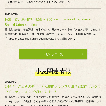
出を離れた方に、ふるさとの良さをあらためて感じても...
2026/07/29
特集！香川県制作PR動画～その５～「Types of Japanese
Sanuki Udon noodles」
香川県（農業生産流通課）が制作した、県オリジナル小麦「さぬきの夢」の魅力を
発信するPR動画紹介シリーズの第5弾です。 今回は、ショート編動画の中から
「Types of Japanese Sanuki Udon noodles」をご紹介いた...
トピックス一覧
小麦関連情報
2026/08/07
公開型「さぬきの夢」うどん技能グランプリ決勝戦に向けたクラ
ウドファンディングが始まりました
香川県オリジナル小麦「さぬきの夢」の魅力と、さぬきうどん職人の技を次の世代
へつなぐため、公開型「さぬきの夢」うどん技能グランプリ決勝戦の初開催に向け
たクラウドファンディングが始まりました。 募集期間...