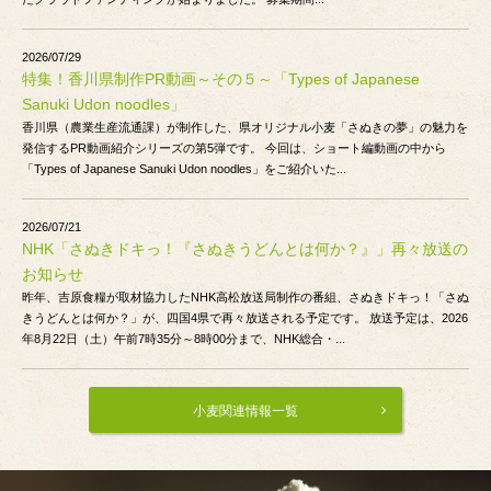
2026/07/29
特集！香川県制作PR動画～その５～「Types of Japanese
Sanuki Udon noodles」
香川県（農業生産流通課）が制作した、県オリジナル小麦「さぬきの夢」の魅力を
発信するPR動画紹介シリーズの第5弾です。 今回は、ショート編動画の中から
「Types of Japanese Sanuki Udon noodles」をご紹介いた...
2026/07/21
NHK「さぬきドキっ！『さぬきうどんとは何か？』」再々放送の
お知らせ
昨年、吉原食糧が取材協力したNHK高松放送局制作の番組、さぬきドキっ！「さぬ
きうどんとは何か？」が、四国4県で再々放送される予定です。 放送予定は、2026
年8月22日（土）午前7時35分～8時00分まで、NHK総合・...
小麦関連情報一覧