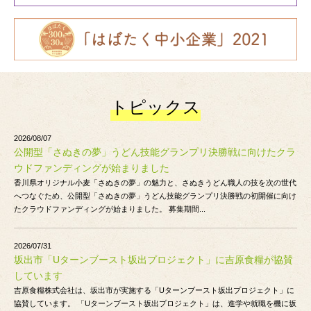
トピックス
2026/08/07
公開型「さぬきの夢」うどん技能グランプリ決勝戦に向けたクラ
ウドファンディングが始まりました
香川県オリジナル小麦「さぬきの夢」の魅力と、さぬきうどん職人の技を次の世代
へつなぐため、公開型「さぬきの夢」うどん技能グランプリ決勝戦の初開催に向け
たクラウドファンディングが始まりました。 募集期間...
2026/07/31
坂出市「Uターンブースト坂出プロジェクト」に吉原食糧が協賛
しています
吉原食糧株式会社は、坂出市が実施する「Uターンブースト坂出プロジェクト」に
協賛しています。 「Uターンブースト坂出プロジェクト」は、進学や就職を機に坂