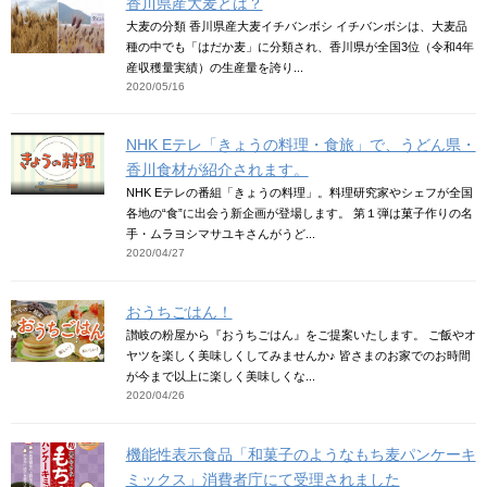
香川県産大麦とは？
大麦の分類​​ 香川県産大麦イチバンボシ イチバンボシは、大麦品
種の中でも「はだか麦」に分類され、香川県が全国3位（令和4年
産収穫量実績）の生産量を誇り...
2020/05/16
NHK Eテレ「きょうの料理・食旅」で、うどん県・
香川食材が紹介されます。
NHK Eテレの番組「きょうの料理」。料理研究家やシェフが全国
各地の“食”に出会う新企画が登場します。 第１弾は菓子作りの名
手・ムラヨシマサユキさんがうど...
2020/04/27
おうちごはん！
讃岐の粉屋から『おうちごはん』をご提案いたします。 ご飯やオ
ヤツを楽しく美味しくしてみませんか♪ 皆さまのお家でのお時間
が今まで以上に楽しく美味しくな...
2020/04/26
機能性表示食品「和菓子のようなもち麦パンケーキ
ミックス」消費者庁にて受理されました