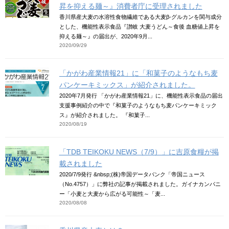
昇を抑える麺～』消費者庁に受理されました
香川県産大麦の水溶性食物繊維である大麦β-グルカンを関与成分
とした、機能性表示食品『讃岐 大麦うどん～食後 血糖値上昇を
抑える麺～』の届出が、2020年9月...
2020/09/29
「かがわ産業情報21」に「和菓子のようなもち麦
パンケーキミックス」が紹介されました。
2020年7月発行 「かがわ産業情報21」に、機能性表示食品の届出
支援事例紹介の中で『和菓子のようなもち麦パンケーキミック
ス』が紹介されました。 『和菓子...
2020/08/19
「TDB TEIKOKU NEWS（7/9）」に吉原食糧が掲
載されました
2020/7/9発行 &nbsp;(株)帝国データバンク「帝国ニュース
（No.4757）」に弊社の記事が掲載されました。ガイナカンパニ
ー「小麦と大麦から広がる可能性～「麦...
2020/08/08