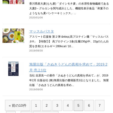
香川県産大麦(もち麦)「ダイシモチ麦」の水溶性食物繊維である
大麦β－グルカンを関与成分とした、機能性表示食品「和菓子の
ようなもち麦パンケーキミックス」...
2020/01/06
マッスルパスタ
アスリート応援食 第２弾 &nbsp;高プロテイン麺「マッスルパス
タ®」 【特徴①】 高プロテイン:1食(生麺130g)中、22gのたん白
質を含有(エネルギー:280kcal / 10...
2019/08/30
旭屋出版「さぬきうどんの真相を求めて」2019.2
月 売上1位
当社 吉原良一の著作「さぬきうどんの真相を求めて」が、2019
年2月 出版会社 (株)旭屋出版の書籍販売1位となりました。 旭屋
出版 「さぬきうどんの真相を求め...
2019/08/06
« 前の10件
1
2
3
4
5
6
7