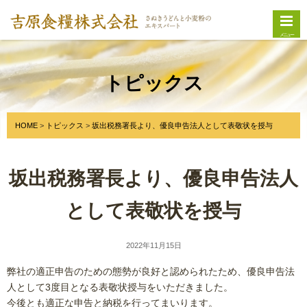
メニュー
トピックス
HOME
トピックス
坂出税務署長より、優良申告法人として表敬状を授与
坂出税務署長より、優良申告法人
として表敬状を授与
2022年11月15日
弊社の適正申告のための態勢が良好と認められたため、優良申告法
人として3度目となる表敬状授与をいただきました。
今後とも適正な申告と納税を行ってまいります。