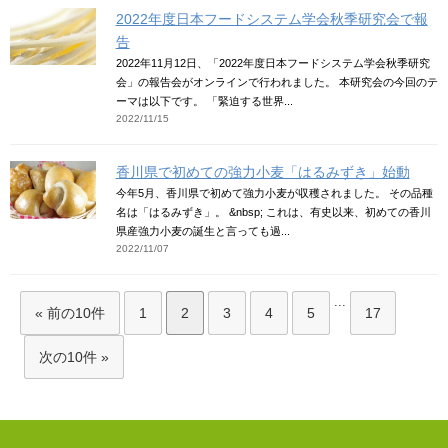
2022年度日本フードシステム学会秋季研究会で報
告
2022年11月12日、「2022年度日本フードシステム学会秋季研究
会」の報告会がオンラインで行われました。 本研究会の今回のテ
ーマは以下です。 「緊迫する世界...
2022/11/15
香川県で初めての強力小麦「はるみずき」始動
今年5月、香川県で初めて強力小麦が収穫されました。 その品種
名は「はるみずき」。 &nbsp; これは、有史以来、初めての香川
県産強力小麦の誕生と言っても過...
2022/11/07
...
« 前の10件
1
2
3
4
5
17
次の10件 »