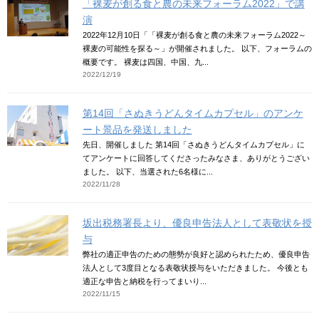
「裸麦が創る食と農の未来フォーラム2022」で講
演
2022年12月10日「「裸麦が創る食と農の未来フォーラム2022～
裸麦の可能性を探る～」が開催されました。 以下、フォーラムの
概要です。 裸麦は四国、中国、九...
2022/12/19
第14回「さぬきうどんタイムカプセル」のアンケ
ート景品を発送しました
先日、開催しました 第14回「さぬきうどんタイムカプセル」に
てアンケートに回答してくださったみなさま、ありがとうござい
ました。 以下、当選された6名様に...
2022/11/28
坂出税務署長より、優良申告法人として表敬状を授
与
弊社の適正申告のための態勢が良好と認められたため、優良申告
法人として3度目となる表敬状授与をいただきました。 今後とも
適正な申告と納税を行ってまいり...
2022/11/15