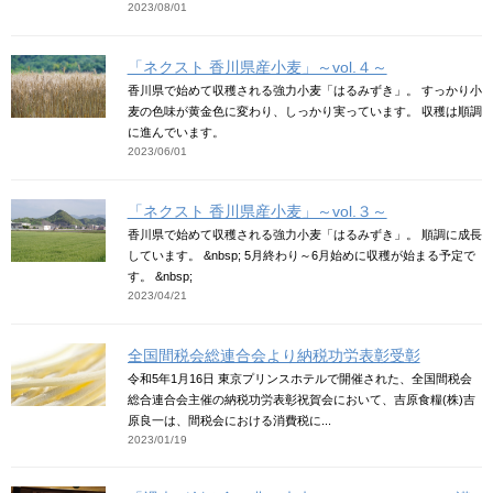
2023/08/01
「ネクスト 香川県産小麦」～vol.４～
香川県で始めて収穫される強力小麦「はるみずき」。 すっかり小
麦の色味が黄金色に変わり、しっかり実っています。 収穫は順調
に進んでいます。
2023/06/01
「ネクスト 香川県産小麦」～vol.３～
香川県で始めて収穫される強力小麦「はるみずき」。 順調に成長
しています。 &nbsp; 5月終わり～6月始めに収穫が始まる予定で
す。 &nbsp;
2023/04/21
全国間税会総連合会より納税功労表彰受彰
令和5年1月16日 東京プリンスホテルで開催された、全国間税会
総合連合会主催の納税功労表彰祝賀会において、吉原食糧(株)吉
原良一は、間税会における消費税に...
2023/01/19