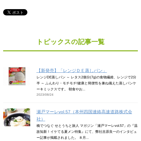
トピックスの記事一覧
【新発売】「レンジＤＥ蒸しパン」
レンジDE蒸しパン ～ レタス2個分(7g)の食物繊維、レンジで2分
半 ～ ふんわり・モチモチ!健康と簡便性を兼ね備えた蒸しパンケ
ーキミックスです。 朝食やお...
2023/08/24
瀬戸マーレvol.57（本州四国連絡高速道路株式会
社）
橋でつなぐ せとうちと旅人 マガジン「瀬戸マーレvol.57」の『温
故知新！イケてる夏メン特集』にて、弊社吉原良一のインタビュ
ー記事が掲載されました。 ８月...