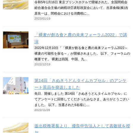
令和5年1月16日 東京プリンスホテルで開催された、全国間税会
総合連合会主催の納税功労表彰祝賀会において、吉原食糧(株)吉
原良一は、間税会における消費税に...
2023/01/19
「裸麦が創る食と農の未来フォーラム2022」で講
演
2022年12月10日「「裸麦が創る食と農の未来フォーラム2022～
裸麦の可能性を探る～」が開催されました。 以下、フォーラムの
概要です。 裸麦は四国、中国、九...
2022/12/19
第14回「さぬきうどんタイムカプセル」のアンケ
ート景品を発送しました
先日、開催しました 第14回「さぬきうどんタイムカプセル」に
てアンケートに回答してくださったみなさま、ありがとうござい
ました。 以下、当選された6名様に...
2022/11/28
坂出税務署長より、優良申告法人として表敬状を授
与