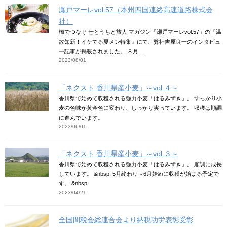
瀬戸マーレvol.57（本州四国連絡高速道路株式会
社）
橋でつなぐ せとうちと旅人 マガジン「瀬戸マーレvol.57」の『温
故知新！イケてる夏メン特集』にて、弊社吉原良一のインタビュ
ー記事が掲載されました。 ８月...
2023/08/01
「ネクスト 香川県産小麦」～vol.４～
香川県で始めて収穫される強力小麦「はるみずき」。 すっかり小
麦の色味が黄金色に変わり、しっかり実っています。 収穫は順調
に進んでいます。
2023/06/01
「ネクスト 香川県産小麦」～vol.３～
香川県で始めて収穫される強力小麦「はるみずき」。 順調に成長
しています。 &nbsp; 5月終わり～6月始めに収穫が始まる予定で
す。 &nbsp;
2023/04/21
全国間税会総連合会より納税功労表彰受彰