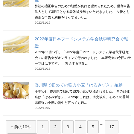
弊社の適正申告のための態勢が良好と認められたため、優良申告
法人として3度目となる表敬状授与をいただきました。 今後とも
適正な申告と納税を行ってまいり...
2022/11/15
2022年度日本フードシステム学会秋季研究会で報
告
2022年11月12日、「2022年度日本フードシステム学会秋季研究
会」の報告会がオンラインで行われました。 本研究会の今回のテ
ーマは以下です。 「緊迫する世界...
2022/11/15
香川県で初めての強力小麦「はるみずき」始動
今年5月、香川県で初めて強力小麦が収穫されました。 その品種
名は「はるみずき」。 &nbsp; これは、有史以来、初めての香川
県産強力小麦の誕生と言っても過...
2022/11/07
...
« 前の10件
1
2
3
4
5
17