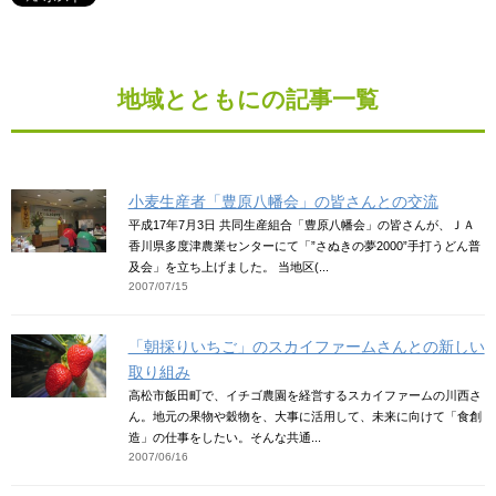
地域とともにの記事一覧
小麦生産者「豊原八幡会」の皆さんとの交流
平成17年7月3日 共同生産組合「豊原八幡会」の皆さんが、ＪＡ
香川県多度津農業センターにて「”さぬきの夢2000”手打うどん普
及会」を立ち上げました。 当地区(...
2007/07/15
「朝採りいちご」のスカイファームさんとの新しい
取り組み
高松市飯田町で、イチゴ農園を経営するスカイファームの川西さ
ん。地元の果物や穀物を、大事に活用して、未来に向けて「食創
造」の仕事をしたい。そんな共通...
2007/06/16