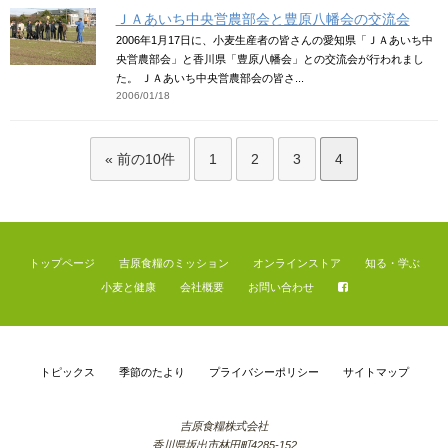
ＪＡあいち中央営農部会と豊原八幡会の交流会
2006年1月17日に、小麦生産者の皆さんの愛知県「ＪＡあいち中
央営農部会」と香川県「豊原八幡会」との交流会が行われまし
た。 ＪＡあいち中央営農部会の皆さ...
2006/01/18
« 前の10件
1
2
3
4
トップページ
吉原食糧のミッション
オンラインストア
知る・学ぶ
小麦と健康
会社概要
お問い合わせ
トピックス
季節のたより
プライバシーポリシー
サイトマップ
吉原食糧株式会社
香川県坂出市林田町4285-152