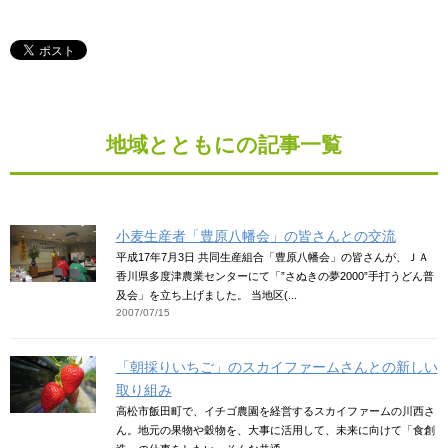
地域とともにの記事一覧
小麦生産者「豊原八幡会」の皆さんとの交流
平成17年7月3日 共同生産組合「豊原八幡会」の皆さんが、ＪＡ
香川県多度津農業センターにて「”さぬきの夢2000”手打うどん普
及会」を立ち上げました。 当地区(...
2007/07/15
「朝採りいちご」のスカイファームさんとの新しい
取り組み
高松市飯田町で、イチゴ農園を経営するスカイファームの川西さ
ん。地元の果物や穀物を、大事に活用して、未来に向けて「食創