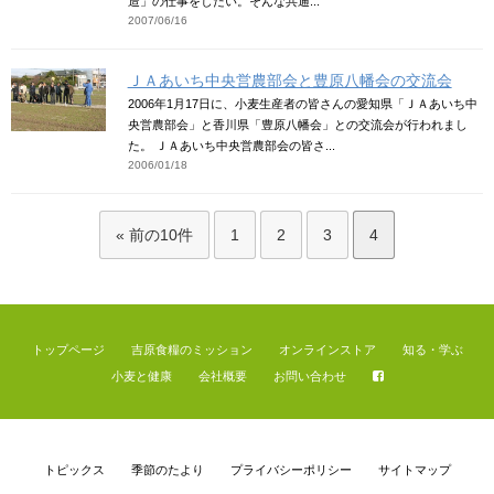
造」の仕事をしたい。そんな共通...
2007/06/16
ＪＡあいち中央営農部会と豊原八幡会の交流会
2006年1月17日に、小麦生産者の皆さんの愛知県「ＪＡあいち中
央営農部会」と香川県「豊原八幡会」との交流会が行われまし
た。 ＪＡあいち中央営農部会の皆さ...
2006/01/18
« 前の10件
1
2
3
4
トップページ
吉原食糧のミッション
オンラインストア
知る・学ぶ
小麦と健康
会社概要
お問い合わせ
トピックス
季節のたより
プライバシーポリシー
サイトマップ