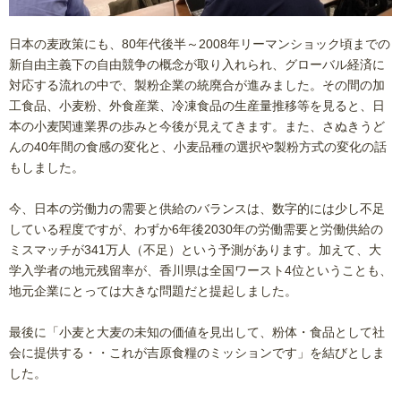
日本の麦政策にも、80年代後半～2008年リーマンショック頃までの
新自由主義下の自由競争の概念が取り入れられ、グローバル経済に
対応する流れの中で、製粉企業の統廃合が進みました。その間の加
工食品、小麦粉、外食産業、冷凍食品の生産量推移等を見ると、日
本の小麦関連業界の歩みと今後が見えてきます。また、さぬきうど
んの40年間の食感の変化と、小麦品種の選択や製粉方式の変化の話
もしました。
今、日本の労働力の需要と供給のバランスは、数字的には少し不足
している程度ですが、わずか6年後2030年の労働需要と労働供給の
ミスマッチが341万人（不足）という予測があります。加えて、大
学入学者の地元残留率が、香川県は全国ワースト4位ということも、
地元企業にとっては大きな問題だと提起しました。
最後に「小麦と大麦の未知の価値を見出して、粉体・食品として社
会に提供する・・これが吉原食糧のミッションです」を結びとしま
した。