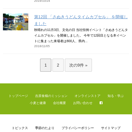
2019/10/24
第12回 「さぬきうどんタイムカプセル」 を開催し
ました
秋晴れの11月3日、文化の日 当社恒例イベント「さぬきうどんタ
イムカプセル」を開催しました。 今年で12回目となる本イベン
トに集まった来場者は800人、県内...
2018/11/05
1
2
次の9件 »
トップページ
吉原食糧のミッション
オンラインストア
知る・学ぶ
小麦と健康
会社概要
お問い合わせ
トピックス
季節のたより
プライバシーポリシー
サイトマップ