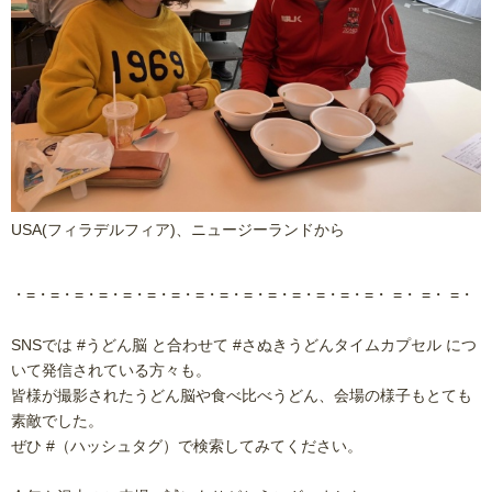
USA(フィラデルフィア)、ニュージーランドから
・=・=・=・=・=・=・=・=・=・=・=・=・=・=・=・ =・ =・ =・
SNSでは #うどん脳 と合わせて #さぬきうどんタイムカプセル につ
いて発信されている方々も。
皆様が撮影されたうどん脳や食べ比べうどん、会場の様子もとても
素敵でした。
ぜひ #（ハッシュタグ）で検索してみてください。