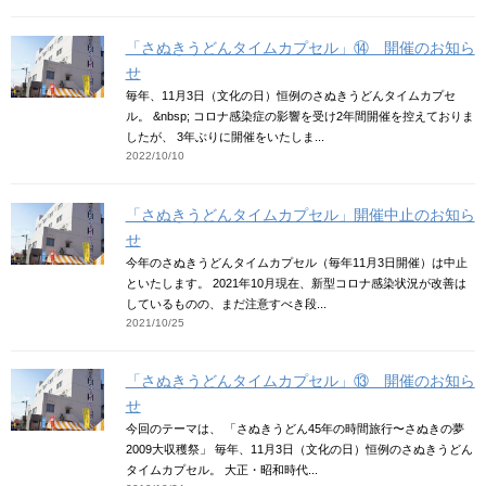
「さぬきうどんタイムカプセル」⑭ 開催のお知ら
せ
毎年、11月3日（文化の日）恒例のさぬきうどんタイムカプセ
ル。 &nbsp; コロナ感染症の影響を受け2年間開催を控えておりま
したが、 3年ぶりに開催をいたしま...
2022/10/10
「さぬきうどんタイムカプセル」開催中止のお知ら
せ
今年のさぬきうどんタイムカプセル（毎年11月3日開催）は中止
といたします。 2021年10月現在、新型コロナ感染状況が改善は
しているものの、まだ注意すべき段...
2021/10/25
「さぬきうどんタイムカプセル」⑬ 開催のお知ら
せ
今回のテーマは、 「さぬきうどん45年の時間旅行〜さぬきの夢
2009大収穫祭」 毎年、11月3日（文化の日）恒例のさぬきうどん
タイムカプセル。 大正・昭和時代...