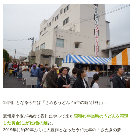
13回目となる今年は『さぬきうどん 45年の時間旅行』。
豪州産小麦が初めて香川にやって来た
昭和49年当時のうどんを再現
した黄金(こがね)色の麺
と、
2019年に約30年ぶりに大豊作となった令和元年の「さぬきの夢