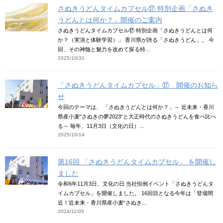
さぬきうどんタイムカプセル⑰ 特別企画「さぬき
うどんとは何か？」開催のご案内
さぬきうどんタイムカプセル⑰ 特別企画「さぬきうどんとは何
か？（実演と体験学習）」 香川県が誇る「さぬきうどん」。 今
回、その神髄と魅力を改めて探る特...
2025/10/31
「さぬきうどんタイムカプセル」⑰ 開催のお知ら
せ
今回のテーマは、 「さぬきうどんとは何か？」～ 近未来・香川
県産小麦“さぬきの夢2023“と大正時代のさぬきうどんを食べ比べ
る～ 毎年、11月3日（文化の日）...
2025/10/14
第16回 「さぬきうどんタイムカプセル」 を開催し
ました
令和6年11月3日、文化の日 当社恒例イベント「さぬきうどんタ
イムカプセル」を開催しました。 16回目となる今年は「登場間
近！近未来・香川県産小麦“さぬき...
2024/11/05