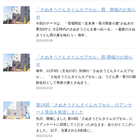
「さぬきうどんタイムカプセル」⑯ 開催のお知ら
せ
今回のテーマは、 「登場間近！近未来・香川県産小麦“さぬきの
夢2023“と 大正時代のさぬきうどんを食べ比べる」 ～最新のさぬ
きうどん用小麦を味わう～ 毎年...
2024/10/18
「さぬきうどんタイムカプセル」⑮ 開催のお知ら
せ
毎年、11月3日（文化の日）恒例の「さぬきうどんタイムカプセ
ル」。 「さぬきうどんタイムカプセル」は、うどん県・香川の製
粉会社として県産小麦とさぬきう...
2023/10/10
第14回「さぬきうどんタイムカプセル」のアンケ
ート景品を発送しました
先日、開催しました 第14回「さぬきうどんタイムカプセル」に
てアンケートに回答してくださったみなさま、ありがとうござい
ました。 以下、当選された6名様に...
2022/11/10