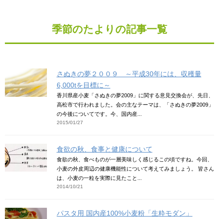
季節のたよりの記事一覧
さぬきの夢２００９ ～平成30年には、収穫量
6,000tを目標に～
香川県産小麦「さぬきの夢2009」に関する意見交換会が、先日、
高松市で行われました。会の主なテーマは、「さぬきの夢2009」
の今後についてです。今、国内産...
2015/01/27
食欲の秋、食事と健康について
食欲の秋、食べものが一層美味しく感じるこの頃ですね。今回、
小麦の外皮周辺の健康機能性について考えてみましょう。 皆さん
は、小麦の一粒を実際に見たこと...
2014/10/21
パスタ用 国内産100%小麦粉「生粋モダン」