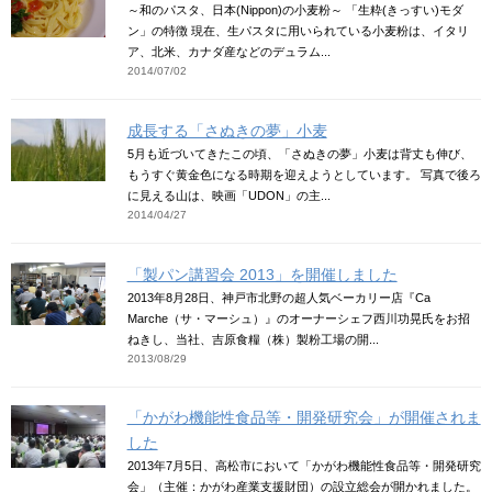
～和のパスタ、日本(Nippon)の小麦粉～ 「生粋(きっすい)モダ
ン」の特徴 現在、生パスタに用いられている小麦粉は、イタリ
ア、北米、カナダ産などのデュラム...
2014/07/02
成長する「さぬきの夢」小麦
5月も近づいてきたこの頃、「さぬきの夢」小麦は背丈も伸び、
もうすぐ黄金色になる時期を迎えようとしています。 写真で後ろ
に見える山は、映画「UDON」の主...
2014/04/27
「製パン講習会 2013」を開催しました
2013年8月28日、神戸市北野の超人気ベーカリー店『Ca
Marche（サ・マーシュ）』のオーナーシェフ西川功晃氏をお招
ねきし、当社、吉原食糧（株）製粉工場の開...
2013/08/29
「かがわ機能性食品等・開発研究会」が開催されま
した
2013年7月5日、高松市において「かがわ機能性食品等・開発研究
会」（主催：かがわ産業支援財団）の設立総会が開かれました。