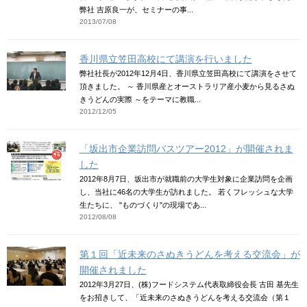
弊社 吉原良一が、セミナーの事...
2013/07/08
香川県立笠田高校にて講演を行いました
弊社社長が2012年12月4日、香川県立笠田高校にて講演をさせて
頂きました。 ～ 香川県産とオーストラリア産小麦から見るさぬ
きうどんの実際 ～をテーマに教職...
2012/12/05
「坂出市企業訪問バスツアー2012」が開催されま
した
2012年8月7日、坂出市が就職前の大学生対象に企業訪問を企画
し、当社に46名の大学生が訪れました。 若くフレッシュな大学
生たちに、 "ものづくり"の現場であ...
2012/08/08
第１回「近未来のさぬきうどんを考える交流会」が
開催されました
2012年3月27日、(株)フードシステム代表取締役会長 古田 基先生
をお招きして、「近未来のさぬきうどんを考える交流会（第１