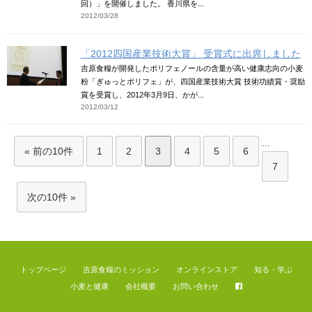
回）」を開催しました。 香川県を...
2012/03/28
「2012四国産業技術大賞」 受賞式に出席しました
吉原食糧が開発したポリフェノールの含量が高い健康志向の小麦
粉「ぎゅっとポリフェ」が、四国産業技術大賞 技術功績賞・奨励
賞を受賞し、2012年3月9日、かが...
2012/03/12
...
« 前の10件
1
2
3
4
5
6
7
次の10件 »
トップページ
吉原食糧のミッション
オンラインストア
知る・学ぶ
小麦と健康
会社概要
お問い合わせ