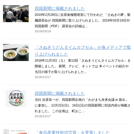
四国新聞に掲載されました
2019年2月28日に吉原食糧開発室にて行われた 「さぬきの夢」製
麺講習会が 四国新聞に取り上げられました。 2019年03月19日付
四国新聞（PDF） 講習会の詳細は...
2019/03/19
「さぬきうどんタイムカプセル」が各メディアで取
り上げられました
2018年11月3日（土） 第12回「さぬきうどんタイムカプセル」を
開催しました。 新聞、テレビ、ネットでは 本イベントの紹介や
当日の様子が取り上げられました...
2018/12/17
四国新聞に掲載されました
当社 吉原良一が、四国新聞企画の「わがまち未来会議 in 坂出」
に参加し、12月2日(日)、16日(日)の四国新聞に対談内容が掲載さ
れました。 この企画は、町おこ...
2018/12/17
「食品産業技術功労賞」を受賞しました