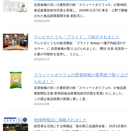
吉原食糧の甘い小麦胚芽の粉「スウィートポリフェ®」が第48回
食品産業技術功労賞を受賞し、2018年11月7日 東京・上野で開催
された食品産業新聞主催 表彰式に...
2018/12/04
テレビせとうち「プライド」で紹介されました
テレビせとうちの経済番組 「プライド &nbsp;〜瀬戸内経済のチ
カラ〜」に 吉原食糧が取り上げられました。 弊社 社長 吉原良一
が麦の可能性を追求し、うどん...
2018/11/12
スウィートポリフェの受賞情報が業界紙で取り上げ
られました
吉原食糧の甘い小麦胚芽の粉「スウィートポリフェ®」が食品産
業新聞社主催 第48回食品産業技術功労賞を受賞いたしました。
この賞は食品産業の発展に著しく貢...
2018/11/08
地域情報誌に掲載されました
経営者を元気にする情報誌「坂出商工会議所会報」 10月1日発行