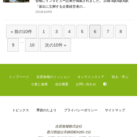
会報にインタビュー記事が掲載されました。 詳細 &gt;&gt;&gt;
「坂出に立脚する企業経営者の...
2018/10/05
« 前の10件
1
3
4
5
6
7
8
...
9
10
次の10件 »
トップページ
吉原食糧のミッション
オンラインストア
知る・学ぶ
小麦と健康
会社概要
お問い合わせ
トピックス
季節のたより
プライバシーポリシー
サイトマップ
吉原食糧株式会社
香川県坂出市林田町4285-152