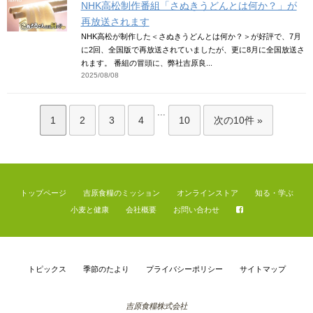
NHK高松制作番組「さぬきうどんとは何か？」が
再放送されます
NHK高松が制作した＜さぬきうどんとは何か？＞が好評で、7月
に2回、全国版で再放送されていましたが、更に8月に全国放送さ
れます。 番組の冒頭に、弊社吉原良...
2025/08/08
...
1
2
3
4
10
次の10件 »
トップページ
吉原食糧のミッション
オンラインストア
知る・学ぶ
小麦と健康
会社概要
お問い合わせ
トピックス
季節のたより
プライバシーポリシー
サイトマップ
吉原食糧株式会社