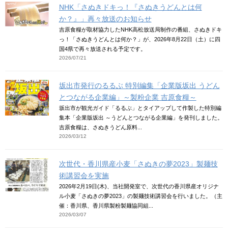
NHK「さぬきドキっ！『さぬきうどんとは何
か？』」再々放送のお知らせ
吉原食糧が取材協力したNHK高松放送局制作の番組、さぬきドキ
っ！「さぬきうどんとは何か？」が、2026年8月22日（土）に四
国4県で再々放送される予定です。
2026/07/21
坂出市発行のるるぶ 特別編集「企業版坂出 うどん
とつながる企業編」～製粉企業 吉原食糧～
坂出市が観光ガイド「るるぶ」とタイアップして作製した特別編
集本「企業版坂出 ～うどんとつながる企業編」を発刊しました。
吉原食糧は、さぬきうどん原料...
2026/03/12
次世代・香川県産小麦「さぬきの夢2023」製麺技
術講習会を実施
2026年2月19日(木)、当社開発室で、次世代の香川県産オリジナ
ル小麦「さぬきの夢2023」の製麺技術講習会を行いました。（主
催：香川県、香川県製粉製麺協同組...
2026/03/07