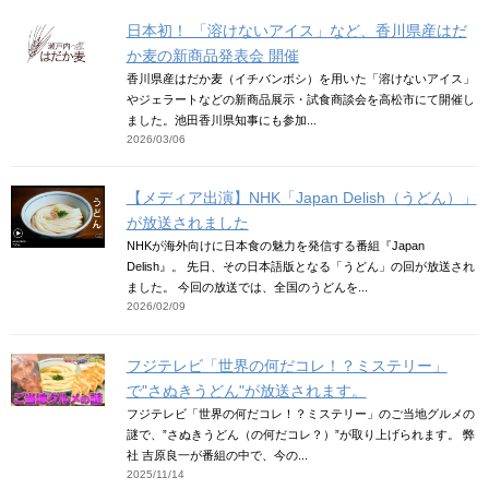
日本初！ 「溶けないアイス」など、香川県産はだ
か麦の新商品発表会 開催
香川県産はだか麦（イチバンボシ）を用いた「溶けないアイス」
やジェラートなどの新商品展示・試食商談会を高松市にて開催し
ました。池田香川県知事にも参加...
2026/03/06
【メディア出演】NHK「Japan Delish（うどん）」
が放送されました
NHKが海外向けに日本食の魅力を発信する番組『Japan
Delish』。 先日、その日本語版となる「うどん」の回が放送され
ました。 今回の放送では、全国のうどんを...
2026/02/09
フジテレビ「世界の何だコレ！？ミステリー」
で"さぬきうどん"が放送されます。
フジテレビ「世界の何だコレ！？ミステリー」のご当地グルメの
謎で、”さぬきうどん（の何だコレ？）”が取り上げられます。 弊
社 吉原良一が番組の中で、今の...
2025/11/14