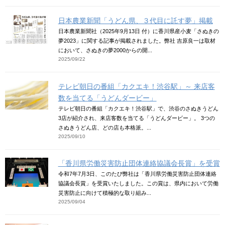
日本農業新聞「うどん県、３代目に託す夢」掲載
日本農業新聞社（2025年9月13日 付）に香川県産小麦「さぬきの
夢2023」に関する記事が掲載されました。弊社 吉原良一は取材
において、さぬきの夢2000からの開...
2025/09/22
テレビ朝日の番組「カクエキ！渋谷駅」～ 来店客
数を当てる「うどんダービー」
テレビ朝日の番組「カクエキ！渋谷駅」で、渋谷のさぬきうどん
3店が紹介され、来店客数を当てる「うどんダービー」。 3つの
さぬきうどん店、どの店も本格派。...
2025/09/10
「香川県労働災害防止団体連絡協議会長賞」を受賞
令和7年7月3日、このたび弊社は「香川県労働災害防止団体連絡
協議会長賞」を受賞いたしました。この賞は、県内において労働
災害防止に向けて積極的な取り組み...
2025/09/04