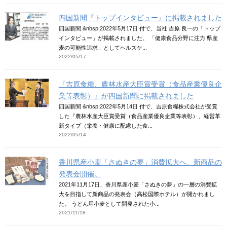
四国新聞『トップインタビュー』に掲載されました
四国新聞 &nbsp;2022年5月17日 付で、当社 吉原 良一の「トップ
インタビュー」が掲載されました。 「健康食品分野に注力 県産
麦の可能性追求」としてヘルスケ...
2022/05/17
『吉原食糧、農林水産大臣賞受賞（食品産業優良企
業等表彰）』が四国新聞に掲載されました
四国新聞 &nbsp;2022年5月14日 付で、吉原食糧株式会社が受賞
した『農林水産大臣賞受賞（食品産業優良企業等表彰）、経営革
新タイプ（栄養・健康に配慮した食...
2022/05/14
香川県産小麦「さぬきの夢」消費拡大へ、新商品の
発表会開催。
2021年11月17日、香川県産小麦「さぬきの夢」の一層の消費拡
大を目指して新商品の発表会（高松国際ホテル）が開かれまし
た。 うどん用小麦として開発された小...
2021/11/18