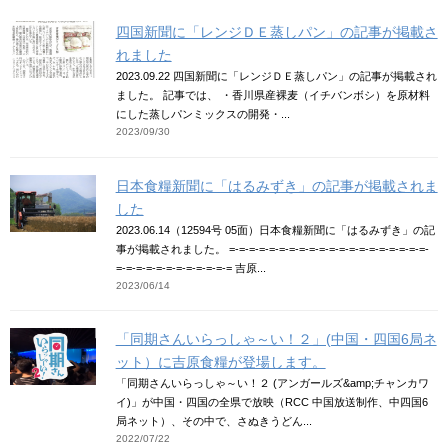
四国新聞に「レンジＤＥ蒸しパン」の記事が掲載さ
れました
2023.09.22 四国新聞に「レンジＤＥ蒸しパン」の記事が掲載され
ました。 記事では、 ・香川県産裸麦（イチバンボシ）を原材料
にした蒸しパンミックスの開発・...
2023/09/30
日本食糧新聞に「はるみずき」の記事が掲載されま
した
2023.06.14（12594号 05面）日本食糧新聞に「はるみずき」の記
事が掲載されました。 =-=-=-=-=-=-=-=-=-=-=-=-=-=-=-=-=-=-=-=-
=-=-=-=-=-=-=-=-=-=-=-= 吉原...
2023/06/14
「同期さんいらっしゃ～い！２」(中国・四国6局ネ
ット）に吉原食糧が登場します。
「同期さんいらっしゃ～い！２ (アンガールズ&amp;チャンカワ
イ)」が中国・四国の全県で放映（RCC 中国放送制作、中四国6
局ネット）、その中で、さぬきうどん...
2022/07/22