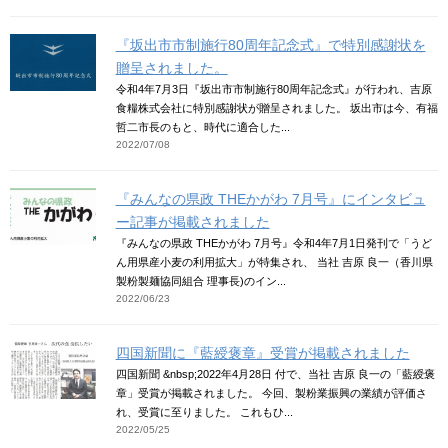
『坂出市市制施行80周年記念式』で特別感謝状を
贈呈されました。
令和4年7月3日『坂出市市制施行80周年記念式』が行われ、吉原
食糧株式会社に特別感謝状が贈呈されました。 坂出市は今、有福
哲二市長のもと、時代に適合した...
2022/07/08
『みんなの県政 THEかがわ 7月号』にインタビュ
ー記事が掲載されました
『みんなの県政 THEかがわ 7月号』令和4年7月1日発刊で「うど
ん用県産小麦の利用拡大」が特集され、 当社 吉原 良一（香川県
製粉製麺協同組合 理事長)のイン...
2022/06/23
四国新聞に『藍綬褒章』受賞が掲載されました
四国新聞 &nbsp;2022年4月28日 付で、当社 吉原 良一の「藍綬褒
章」受賞が掲載されました。 今回、製粉業振興の業績が評価さ
れ、受賞に至りました。 これもひ...
2022/05/25