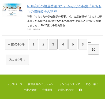
NHK高松の報道番組 “ゆう6かがわ”の特集「もちも
ちの讃岐餃子の秘密」
特集「もちもちの讃岐餃子の秘密」で、吉原食糧が「さぬきの夢
小麦」の製粉と小麦粉の“もちもち食感”の美味しさについて紹介
しました。 10.20更に番組内容を...
2021/09/28
...
« 前の10件
1
2
3
4
5
6
10
次の10件 »
トップページ
吉原食糧のミッション
オンラインストア
知る・学ぶ
小麦と健康
会社概要
お問い合わせ