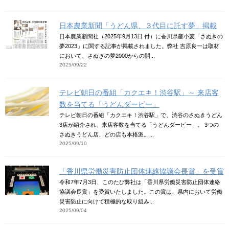
日本農業新聞「うどん県、３代目に託す夢」掲載
日本農業新聞社（2025年9月13日 付）に香川県産小麦「さぬきの
夢2023」に関する記事が掲載されました。弊社 吉原良一は取材
において、さぬきの夢2000からの開...
2025/09/22
テレビ朝日の番組「カクエキ！渋谷駅」～ 来店客
数を当てる「うどんダービー」
テレビ朝日の番組「カクエキ！渋谷駅」で、渋谷のさぬきうどん
3店が紹介され、来店客数を当てる「うどんダービー」。 3つの
さぬきうどん店、どの店も本格派。...
2025/09/10
「香川県労働災害防止団体連絡協議会長賞」を受賞
令和7年7月3日、このたび弊社は「香川県労働災害防止団体連絡
協議会長賞」を受賞いたしました。この賞は、県内において労働
災害防止に向けて積極的な取り組み...
2025/09/04