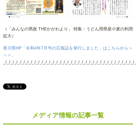
（「みんなの県政 THEかがわより」 特集：うどん用県産小麦の利用
拡大）
香川県HP「令和4年7月号の広報誌を発行しました」はこちらから＞
＞＞。
_/_/_/_/_/_/_/_/_/_/_/_/_/_/_/_/_/_/_/_/_/_/_/_/_/_/_/_/_/_/_/_/_/_/_/_/_
メディア情報の記事一覧