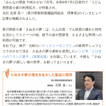
『みんなの県政 THEかがわ 7月号』令和4年7月1日発刊で「うどん
用県産小麦の利用拡大」が特集され、
当社 吉原 良一（香川県製粉製麺協同組合 理事長)のインタビュー
記事が掲載されました。
香川県産小麦「さぬきの夢」は、たん白質・でん粉質の優れた特性
を活かしてスイーツの他、餃子の皮や惣菜等、さまざまな料理への
利用が可能です。
当社では、神戸・元町の
パティスリーモンプリュ
の林周平シェフと
コラボさせて頂き、さぬきの夢小麦粉を使用した
レシピ本「とびき
りのフランス菓子」(旭屋出版）
を出版しています。今後も「“さぬ
きの夢”の新しい食の世界」を創ってまいります。