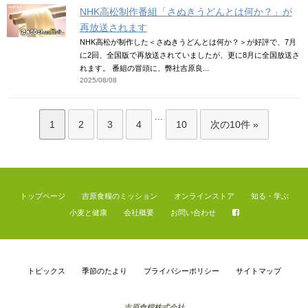
NHK高松制作番組「さぬきうどんとは何か？」が
再放送されます
NHK高松が制作した＜さぬきうどんとは何か？＞が好評で、7月
に2回、全国版で再放送されていましたが、更に8月に全国放送さ
れます。 番組の冒頭に、弊社吉原良...
2025/08/08
...
1
2
3
4
10
次の10件 »
トップページ
吉原食糧のミッション
オンラインストア
知る・学ぶ
小麦と健康
会社概要
お問い合わせ
トピックス
季節のたより
プライバシーポリシー
サイトマップ
吉原食糧株式会社