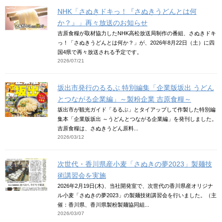
NHK「さぬきドキっ！『さぬきうどんとは何
か？』」再々放送のお知らせ
吉原食糧が取材協力したNHK高松放送局制作の番組、さぬきドキ
っ！「さぬきうどんとは何か？」が、2026年8月22日（土）に四
国4県で再々放送される予定です。
2026/07/21
坂出市発行のるるぶ 特別編集「企業版坂出 うどん
とつながる企業編」～製粉企業 吉原食糧～
坂出市が観光ガイド「るるぶ」とタイアップして作製した特別編
集本「企業版坂出 ～うどんとつながる企業編」を発刊しました。
吉原食糧は、さぬきうどん原料...
2026/03/12
次世代・香川県産小麦「さぬきの夢2023」製麺技
術講習会を実施
2026年2月19日(木)、当社開発室で、次世代の香川県産オリジナ
ル小麦「さぬきの夢2023」の製麺技術講習会を行いました。（主
催：香川県、香川県製粉製麺協同組...
2026/03/07