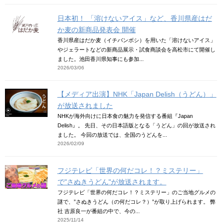
日本初！ 「溶けないアイス」など、香川県産はだ
か麦の新商品発表会 開催
香川県産はだか麦（イチバンボシ）を用いた「溶けないアイス」
やジェラートなどの新商品展示・試食商談会を高松市にて開催し
ました。池田香川県知事にも参加...
2026/03/06
【メディア出演】NHK「Japan Delish（うどん）」
が放送されました
NHKが海外向けに日本食の魅力を発信する番組『Japan
Delish』。 先日、その日本語版となる「うどん」の回が放送され
ました。 今回の放送では、全国のうどんを...
2026/02/09
フジテレビ「世界の何だコレ！？ミステリー」
で"さぬきうどん"が放送されます。
フジテレビ「世界の何だコレ！？ミステリー」のご当地グルメの
謎で、”さぬきうどん（の何だコレ？）”が取り上げられます。 弊
社 吉原良一が番組の中で、今の...
2025/11/14