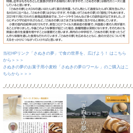
当社HPリンク「さぬきの夢」で食の世界を、広げよう！ はこちら
から＞＞＞
さぬきの夢のお菓子用小麦粉「さぬきの夢ロワール 」のご購入はこ
ちらから＞＞＞
_/_/_/_/_/_/_/_/_/_/_/_/_/_/_/_/_/_/_/_/_/_/_/_/_/_/_/_/_/_/_/_/_/_/_/_/_