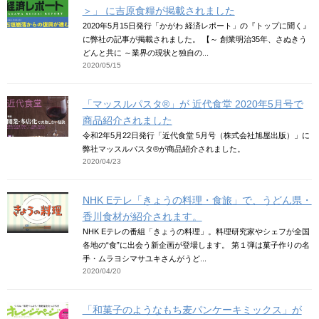
＞」 に吉原食糧が掲載されました
2020年5月15日発行「かがわ 経済レポート」の『トップに聞く』
に弊社の記事が掲載されました。 【～ 創業明治35年、さぬきう
どんと共に ～業界の現状と独自の...
2020/05/15
「マッスルパスタ®」が 近代食堂 2020年5月号で
商品紹介されました
令和2年5月22日発行「近代食堂 5月号（株式会社旭屋出版）」に
弊社マッスルパスタ®が商品紹介されました。
2020/04/23
NHK Eテレ「きょうの料理・食旅」で、うどん県・
香川食材が紹介されます。
NHK Eテレの番組「きょうの料理」。料理研究家やシェフが全国
各地の“食”に出会う新企画が登場します。 第１弾は菓子作りの名
手・ムラヨシマサユキさんがうど...
2020/04/20
「和菓子のようなもち麦パンケーキミックス」が