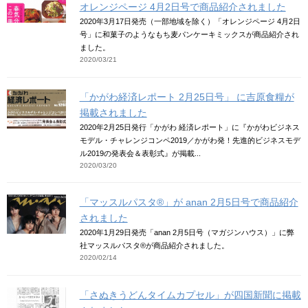
オレンジページ 4月2日号で商品紹介されました
2020年3月17日発売（一部地域を除く）「オレンジページ 4月2日
号」に和菓子のようなもち麦パンケーキミックスが商品紹介され
ました。
2020/03/21
「かがわ経済レポート 2月25日号」 に吉原食糧が
掲載されました
2020年2月25日発行「かがわ 経済レポート」に『かがわビジネス
モデル・チャレンジコンペ2019／かがわ発！先進的ビジネスモデ
ル2019の発表会＆表彰式』が掲載...
2020/03/20
「マッスルパスタ®」が anan 2月5日号で商品紹介
されました
2020年1月29日発売「anan 2月5日号（マガジンハウス）」に弊
社マッスルパスタ®が商品紹介されました。
2020/02/14
「さぬきうどんタイムカプセル」が四国新聞に掲載