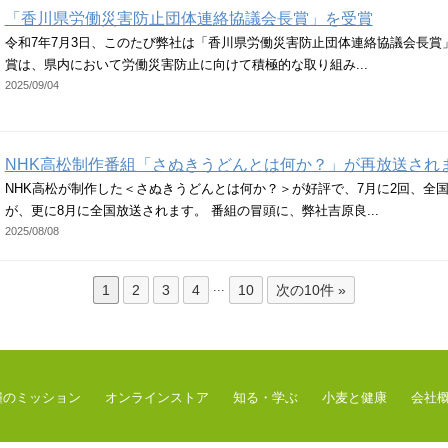
「香川県労働災害防止団体連絡協議会長賞」を受賞
令和7年7月3日、このたび弊社は「香川県労働災害防止団体連絡協議会長賞
賞は、県内において労働災害防止に向けて積極的な取り組み...
2025/09/04
NHK高松制作番組「さぬきうどんとは何か？」が再放送され
NHK高松が制作した＜さぬきうどんとは何か？＞が好評で、7月に2回、全
が、更に8月に全国放送されます。 番組の冒頭に、弊社吉原良...
2025/08/08
...
1
2
3
4
10
次の10件 »
糧のミッション
オンラインストア
知る・学ぶ
小麦と健康
会社