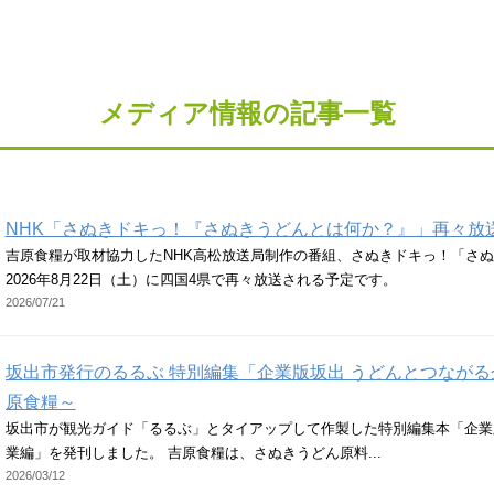
メディア情報の記事一覧
NHK「さぬきドキっ！『さぬきうどんとは何か？』」再々放
吉原食糧が取材協力したNHK高松放送局制作の番組、さぬきドキっ！「さ
2026年8月22日（土）に四国4県で再々放送される予定です。
2026/07/21
坂出市発行のるるぶ 特別編集「企業版坂出 うどんとつながる
原食糧～
坂出市が観光ガイド「るるぶ」とタイアップして作製した特別編集本「企業
業編」を発刊しました。 吉原食糧は、さぬきうどん原料...
2026/03/12