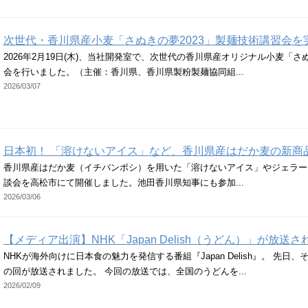
次世代・香川県産小麦「さぬきの夢2023」製麺技術講習会を
2026年2月19日(木)、当社開発室で、次世代の香川県産オリジナル小麦「さ
会を行いました。（主催：香川県、香川県製粉製麺協同組...
2026/03/07
日本初！ 「溶けないアイス」など、香川県産はだか麦の新商
香川県産はだか麦（イチバンボシ）を用いた「溶けないアイス」やジェラー
談会を高松市にて開催しました。池田香川県知事にも参加...
2026/03/06
【メディア出演】NHK「Japan Delish（うどん）」が放送
NHKが海外向けに日本食の魅力を発信する番組『Japan Delish』。 先
の回が放送されました。 今回の放送では、全国のうどんを...
2026/02/09