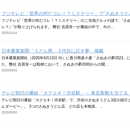
フジテレビ「世界の何だコレ！？ミステリー」で"さぬきうど
フジテレビ「世界の何だコレ！？ミステリー」のご当地グルメの謎で、”さ
レ？）”が取り上げられます。 弊社 吉原良一が番組の中で、今の...
2025/11/14
日本農業新聞「うどん県、３代目に託す夢」掲載
日本農業新聞社（2025年9月13日 付）に香川県産小麦「さぬきの夢2023
た。弊社 吉原良一は取材において、さぬきの夢2000からの開...
2025/09/22
テレビ朝日の番組「カクエキ！渋谷駅」～ 来店客数を当てる
テレビ朝日の番組「カクエキ！渋谷駅」で、渋谷のさぬきうどん3店が紹介
んダービー」。 3つのさぬきうどん店、どの店も本格派。...
2025/09/10