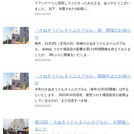
てアンケートに回答してくださったみなさま、ありがとうござい
ました。 以下、当選された6名様に...
2022/11/10
「さぬきうどんタイムカプセル」⑭ 開催のお知ら
せ
毎年、11月3日（文化の日）恒例のさぬきうどんタイムカプセ
ル。 &nbsp; コロナ感染症の影響を受け2年間開催を控えておりま
したが、 3年ぶりに開催をいたしま...
2022/10/10
「さぬきうどんタイムカプセル」開催中止のお知ら
せ
今年のさぬきうどんタイムカプセル（毎年11月3日開催）は中止
といたします。 2021年10月現在、新型コロナ感染状況が改善は
しているものの、まだ注意すべき段...
2021/10/25
第13回 「さぬきうどんタイムカプセル」 を開催し
ました