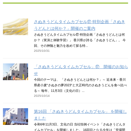
さぬきうどんタイムカプセル⑰ 特別企画「さぬき
うどんとは何か？」開催のご案内
さぬきうどんタイムカプセル⑰ 特別企画「さぬきうどんとは何
か？（実演と体験学習）」 香川県が誇る「さぬきうどん」。 今
回、その神髄と魅力を改めて探る特...
2025/10/31
「さぬきうどんタイムカプセル」⑰ 開催のお知ら
せ
今回のテーマは、 「さぬきうどんとは何か？」～ 近未来・香川
県産小麦“さぬきの夢2023“と大正時代のさぬきうどんを食べ比べ
る～ 毎年、11月3日（文化の日）...
2025/10/14
第16回 「さぬきうどんタイムカプセル」 を開催し
ました
令和6年11月3日、文化の日 当社恒例イベント「さぬきうどんタ
イムカプセル」を開催しました。 16回目となる今年は「登場間