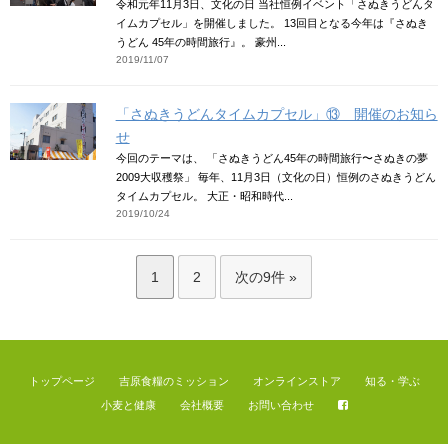
令和元年11月3日、文化の日 当社恒例イベント「さぬきうどんタ
イムカプセル」を開催しました。 13回目となる今年は『さぬき
うどん 45年の時間旅行』。 豪州...
2019/11/07
「さぬきうどんタイムカプセル」⑬ 開催のお知ら
せ
今回のテーマは、 「さぬきうどん45年の時間旅行〜さぬきの夢
2009大収穫祭」 毎年、11月3日（文化の日）恒例のさぬきうどん
タイムカプセル。 大正・昭和時代...
2019/10/24
1
2
次の9件 »
トップページ
吉原食糧のミッション
オンラインストア
知る・学ぶ
小麦と健康
会社概要
お問い合わせ