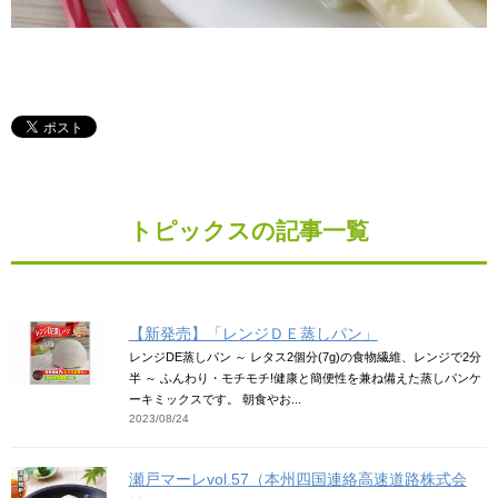
トピックスの記事一覧
【新発売】「レンジＤＥ蒸しパン」
レンジDE蒸しパン ～ レタス2個分(7g)の食物繊維、レンジで2分
半 ～ ふんわり・モチモチ!健康と簡便性を兼ね備えた蒸しパンケ
ーキミックスです。 朝食やお...
2023/08/24
瀬戸マーレvol.57（本州四国連絡高速道路株式会