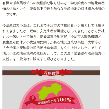
有機や減農薬栽培への積極的な取り組みと、学校給食への地元農産
物の供給という、愛媛県下で最も熱心な地産地消の取り組み地域の
一つです。
今治産強力小麦は、これまで今治市の学校給食パン用として活用さ
れてきましたが、近年、安定生産が可能となってきたことから弊社
もお手伝いさせて頂き、愛媛県東予地方局／今治市の関係機関／小
麦生産者団体／小麦活用に関心がある地元企業や高校、大学等が
「今治産小麦地産地消活動推進会議」を立ち上げました。そして、
地元小麦の地産地消の取組みとして、この度「愛媛県今治産強力小
麦粉」を一般向けに販売する運びとなりました。