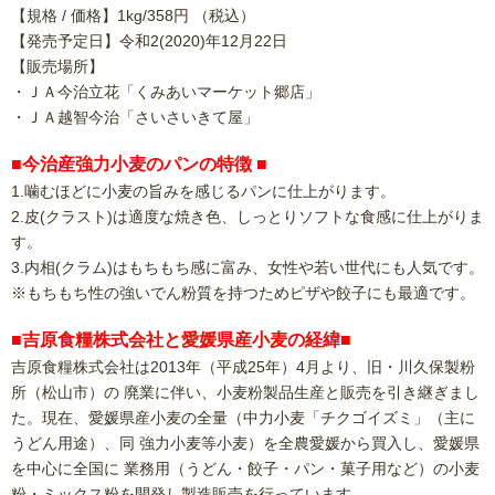
【規格 / 価格】1kg/358円 （税込）
【発売予定日】令和2(2020)年12月22日
【販売場所】
・ＪＡ今治立花「くみあいマーケット郷店」
・ＪＡ越智今治「さいさいきて屋」
■今治産強力小麦のパンの特徴 ■
1.噛むほどに小麦の旨みを感じるパンに仕上がります。
2.皮(クラスト)は適度な焼き色、しっとりソフトな食感に仕上がりま
す。
3.内相(クラム)はもちもち感に富み、女性や若い世代にも人気です。
※もちもち性の強いでん粉質を持つためピザや餃子にも最適です。
■吉原食糧株式会社と愛媛県産小麦の経緯■
吉原食糧株式会社は2013年（平成25年）4月より、旧・川久保製粉
所（松山市）の 廃業に伴い、小麦粉製品生産と販売を引き継ぎまし
た。現在、愛媛県産小麦の全量（中力小麦「チクゴイズミ」（主に
うどん用途）、同 強力小麦等小麦）を全農愛媛から買入し、愛媛県
を中心に全国に 業務用（うどん・餃子・パン・菓子用など）の小麦
粉・ミックス粉を開発し製造販売を行っています。