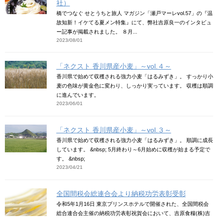
社）
橋でつなぐ せとうちと旅人 マガジン「瀬戸マーレvol.57」の『温
故知新！イケてる夏メン特集』にて、弊社吉原良一のインタビュ
ー記事が掲載されました。 ８月...
2023/08/01
「ネクスト 香川県産小麦」～vol.４～
香川県で始めて収穫される強力小麦「はるみずき」。 すっかり小
麦の色味が黄金色に変わり、しっかり実っています。 収穫は順調
に進んでいます。
2023/06/01
「ネクスト 香川県産小麦」～vol.３～
香川県で始めて収穫される強力小麦「はるみずき」。 順調に成長
しています。 &nbsp; 5月終わり～6月始めに収穫が始まる予定で
す。 &nbsp;
2023/04/21
全国間税会総連合会より納税功労表彰受彰
令和5年1月16日 東京プリンスホテルで開催された、全国間税会
総合連合会主催の納税功労表彰祝賀会において、吉原食糧(株)吉