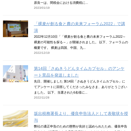
原良一は、間税会における消費税に...
2023/01/19
「裸麦が創る食と農の未来フォーラム2022」で講
演
2022年12月10日「「裸麦が創る食と農の未来フォーラム2022～
裸麦の可能性を探る～」が開催されました。 以下、フォーラムの
概要です。 裸麦は四国、中国、九...
2022/12/19
第14回「さぬきうどんタイムカプセル」のアンケ
ート景品を発送しました
先日、開催しました 第14回「さぬきうどんタイムカプセル」に
てアンケートに回答してくださったみなさま、ありがとうござい
ました。 以下、当選された6名様に...
2022/11/28
坂出税務署長より、優良申告法人として表敬状を授
与
弊社の適正申告のための態勢が良好と認められたため、優良申告