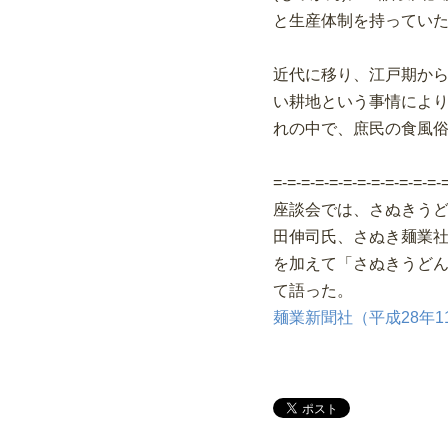
と生産体制を持ってい
近代に移り、江戸期か
い耕地という事情によ
れの中で、庶民の食風
=-=-=-=-=-=-=-=-=-=-=-=-
座談会では、さぬきうど
田伸司氏、さぬき麺業
を加えて「さぬきうど
て語った。
麺業新聞社（平成28年11