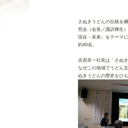
さぬきうどんの伝統を
究会（会長／諏訪輝生）
現在・未来』をテーマ
約40名。
吉原良一社長は「さぬ
なぜこの地域でうどん
ぬきうどんの歴史をひ