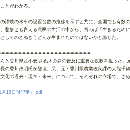
たことがわかる。
らの讃岐の水車の設置台数の推移を示すと共に、全国でも有数
り、悲惨とも言える農民の生活の中から、言わば「生きるため
俗としてのさぬきうどんが生まれたのではないかと論じた。
=-=-=-=-=-=-=-=-=-=-=-=-=-=-=-=-=-=-=-=-=-=-=
んと香川県産小麦 さぬきの夢の普及に重要な役割を担った、
社長の香川政明氏が登壇。又、元・香川県農業改良課の大熊千
ん文化の過去・現在・未来」について、それぞれの立場で、さ
月18日付記事）.pdf