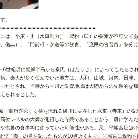
です。
=-=-=-=-=-=-=-=-=-=-=-=-=-=-=-=-=-=-=-=-=-=-=
達には、小麦・川（水車動力）・製粉（臼）の要素が不可欠で
食、儀典）」「門前町・参道等の飲食」「庶民の食習俗」を分
～6世紀頃に朝鮮半島から秦氏（はたうじ）によってもたらさ
指摘。秦人が多く住んでいた地方は、大和、山城、河内、摂津
あったとされ、当時から香川と愛媛地域は大陸からの先進的な
考えられるとした。
讃岐・龍燈院のすぐ横を流れる綾川に実在した水車（寺車）の
最高位レベルの大師が開祖した寺院であることから、唐に学ん
や供養の食事等に使っていた可能性がある。又、平城宮址(あと
」及び「秦」の名を記したものが10点近くあり、平城宮に穀物