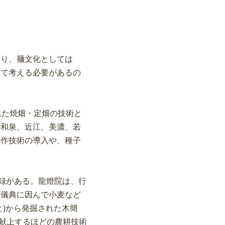
あり、麺文化としては
けて考える必要があるの
れた焼畑・定畑の技術と
、和泉、近江、美濃、若
畑作技術の導入や、種子
記録がある。龍燈院は、行
だ儀典に因んで小麦など
)から発掘された木簡
を献上するほどの農耕技術