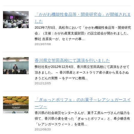
「かがわ機能性食品等・開発研究会」が開催されま
した
2013年7月5日、高松市において「かがわ機能性食品等・開発研究
会」（主催：かがわ産業支援財団）の設立総会が開かれました。
弊社 吉原良一が、セミナーの事...
2013/07/08
香川県立笠田高校にて講演を行いました
弊社社長が2012年12月4日、香川県立笠田高校にて講演をさせて
頂きました。 ～ 香川県産とオーストラリア産小麦から見るさぬ
きうどんの実際 ～をテーマに教職...
2012/12/05
「ぎゅっとポリフェ」のお菓子～レアシュガースイ
ーツ～
香川県の社会就労センターさんが、菓子工房ルーヴさんの協力を
得て、香川県小麦を使った「ぎゅっとポリフェ」と、希少糖含有
「レアシガースウィート」を使用...
2012/08/20