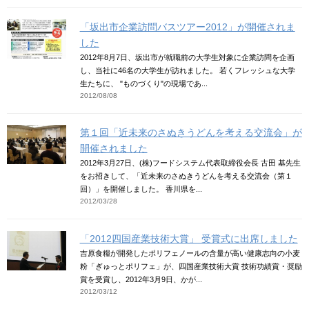
「坂出市企業訪問バスツアー2012」が開催されま
した
2012年8月7日、坂出市が就職前の大学生対象に企業訪問を企画
し、当社に46名の大学生が訪れました。 若くフレッシュな大学
生たちに、 "ものづくり"の現場であ...
2012/08/08
第１回「近未来のさぬきうどんを考える交流会」が
開催されました
2012年3月27日、(株)フードシステム代表取締役会長 古田 基先生
をお招きして、「近未来のさぬきうどんを考える交流会（第１
回）」を開催しました。 香川県を...
2012/03/28
「2012四国産業技術大賞」 受賞式に出席しました
吉原食糧が開発したポリフェノールの含量が高い健康志向の小麦
粉「ぎゅっとポリフェ」が、四国産業技術大賞 技術功績賞・奨励
賞を受賞し、2012年3月9日、かが...
2012/03/12