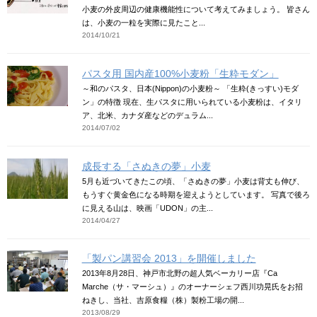
小麦の外皮周辺の健康機能性について考えてみましょう。 皆さん
は、小麦の一粒を実際に見たこと...
2014/10/21
パスタ用 国内産100%小麦粉「生粋モダン」
～和のパスタ、日本(Nippon)の小麦粉～ 「生粋(きっすい)モダ
ン」の特徴 現在、生パスタに用いられている小麦粉は、イタリ
ア、北米、カナダ産などのデュラム...
2014/07/02
成長する「さぬきの夢」小麦
5月も近づいてきたこの頃、「さぬきの夢」小麦は背丈も伸び、
もうすぐ黄金色になる時期を迎えようとしています。 写真で後ろ
に見える山は、映画「UDON」の主...
2014/04/27
「製パン講習会 2013」を開催しました
2013年8月28日、神戸市北野の超人気ベーカリー店『Ca
Marche（サ・マーシュ）』のオーナーシェフ西川功晃氏をお招
ねきし、当社、吉原食糧（株）製粉工場の開...
2013/08/29