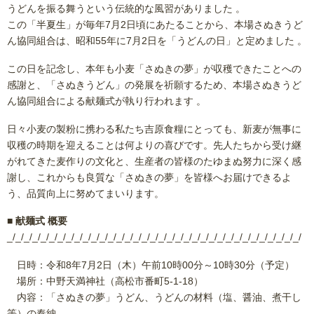
うどんを振る舞うという伝統的な風習がありました 。
この「半夏生」が毎年7月2日頃にあたることから、本場さぬきうど
ん協同組合は、昭和55年に7月2日を「うどんの日」と定めました 。
この日を記念し、本年も小麦「さぬきの夢」が収穫できたことへの
感謝と、「さぬきうどん」の発展を祈願するため、本場さぬきうど
ん協同組合による献麺式が執り行われます 。
日々小麦の製粉に携わる私たち吉原食糧にとっても、新麦が無事に
収穫の時期を迎えることは何よりの喜びです。先人たちから受け継
がれてきた麦作りの文化と、生産者の皆様のたゆまぬ努力に深く感
謝し、これからも良質な「さぬきの夢」を皆様へお届けできるよ
う、品質向上に努めてまいります。
■ 献麺式 概要
_/_/_/_/_/_/_/_/_/_/_/_/_/_/_/_/_/_/_/_/_/_/_/_/_/_/_/_/_/_/_/_/_/_/_/
日時：令和8年7月2日（木）午前10時00分～10時30分（予定）
場所：中野天満神社（高松市番町5-1-18）
内容：「さぬきの夢」うどん、うどんの材料（塩、醤油、煮干し
等）の奉納