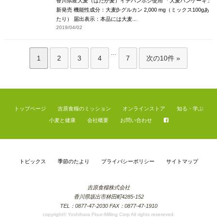
香川県産大麦（はだか麦）イチバンボシ使用 「大麦パンケーキ」
新発売 機能性成分：大麦β-グルカン 2,000 mg（ミックス100gあ
たり） 届出表示：本品には大麦...
2019/04/02
...
1
2
3
4
7
次の10件 »
トップページ
吉原食糧のミッション
オンラインストア
知る・学ぶ
小麦と健康
会社概要
お問い合わせ
トピックス
季節のたより
プライバシーポリシー
サイトマップ
吉原食糧株式会社
香川県坂出市林田町4285-152
TEL：0877-47-2030 FAX：0877-47-1910
copyright© Yoshihara Flour-Milling Corp All rights resereved.