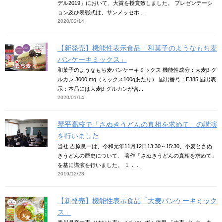
デル2019」において、大賞を授賞致しました。 プレゼンテーシ
ョン及び表彰式は、サンメッセホ...
2020/02/14
【新発売】機能性表示食品「和菓子のようなもち麦
パンケーキミックス」
和菓子のようなもち麦パンケーキミックス 機能性成分：大麦β-グ
ルカン 3000 mg（ミックス100gあたり） 届出番号：E385 届出表
示：本品には大麦β-グルカンが含...
2020/01/14
琴平高校で「さぬきうどんの真相を求めて」の講演
を行いました
当社 吉原良一は、令和元年11月12日13:30～15:30、小麦とさぬ
きうどんの歴史について、 著作「さぬきうどんの真相を求めて」
を基に講演を行いました。 １．...
2019/12/23
【新発売】機能性表示食品「大麦パンケーキミック
ス」