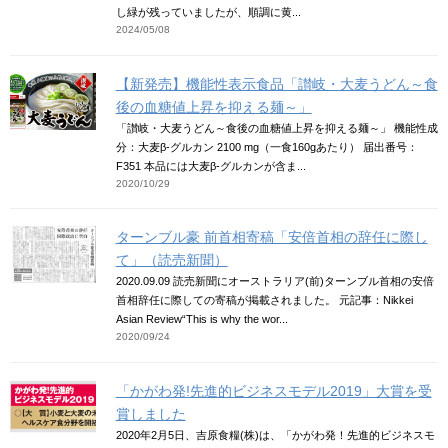
し緑が残っていましたが、順調に黄...
2024/05/08
【新発売】機能性表示食品「讃岐・大麦うどん～食
後の血糖値上昇を抑える麺～」
「讃岐・大麦うどん～食後の血糖値上昇を抑える麺～」 機能性成
分：大麦β-グルカン 2100 mg（一食160gあたり） 届出番号：
F351 本品には大麦β-グルカンが含ま...
2020/10/29
ターンブル豪 前首相寄稿「安倍首相の辞任に際し
て」（読売新聞）
2020.09.09 読売新聞にオーストラリア(前)ターンブル首相の安倍
首相辞任に際しての寄稿が掲載されました。 元記事：Nikkei
Asian Review“This is why the wor...
2020/09/24
「かがわ発!先進的ビジネスモデル2019」大賞を受
賞しました
2020年2月5日、吉原食糧(株)は、「かがわ発！先進的ビジネスモ