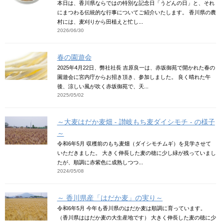
本日は、香川県ならではの特別な記念日「うどんの日」と、それ
にまつわる伝統的な行事についてご紹介いたします。 香川県の農
村には、麦刈りから田植えと忙し...
2026/06/30
春の園遊会
2025年4月22日、弊社社長 吉原良一は、赤坂御苑で開かれた春の
園遊会に宮内庁からお招き頂き、参加しました。 良く晴れた午
後、涼しい風が吹く赤坂御苑で、天...
2025/05/02
～大麦はだか麦畑 - 讃岐もち麦ダイシモチ - の様子
～
令和6年5月 収穫前のもち麦畑（ダイシモチムギ）を見学させて
いただきました。 大きく伸長した麦の穂に少し緑が残っていまし
たが、順調に赤紫色に成熟しつつ...
2024/05/08
～ 香川県産「はだか麦」の実り～
令和6年5月 今年も香川県のはだか麦は順調に育っています。
（香川県ははだか麦の大生産地です） 大きく伸長した麦の穂に少