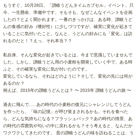
もうすぐ、10月28日。「讃岐うどんタイムカプセル」イベント。只
今、一生懸命、準備中です。そもそも、なぜこんなイベントを企画
したの？とよく聞かれます。一番のきっかけは、ある時、讃岐うど
んの食感の好み（嗜好性）に少しづつですが、確実に変化が起きて
いることに気付いたこと。なんと、うどんの好みにも「変化」は訪
れるのだと！？えっ、それ本当？？
私自身、そんな変化が起きているとは、今まで意識していませんで
した。しかし、讃岐うどん用の小麦粉を開発していく中で、ある時
ふと、その確実な変化に気が付いたのです。
変化しているなら、それはどのように？そして、変化の先には何が
あるのか？
例えば、2015年の讃岐うどんとは？ 〜 2015年 讃岐うどんの旅 〜
過去に飛んで......あの時代の小麦粉の復元にシャレンジしてうどん
を作ったら、「味の記憶」が呼び覚まされるかも。それを食べた
ら、どんな気持ちになる？フラッシュバック？あの時代の情景、あ
の時代の雰囲気や匂いの中に戻れるかも？そう考えると、なんだか
ワクワクしてきたのです。 昔の讃岐うどんの味を訪ねることは、う