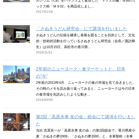
ルシウム（Ca）をバランスよく配合した「マッスル麺」専用のミ
ックス粉「ＭＳ02」を商品化しまし...
2017/01/18
「さぬきうどん研究会」にて講演を行いました
さぬきうどんの伝統を継承し発展を図ることを目的として、文化
的・技術的活動を行っているさぬきうどん研究会（会長／諏訪輝
生）は10月15日、高松市の香川県...
2016/11/21
2年前のニューヨーク・食マーケットと、日本
の"今"
2年前の2013年4月、ニューヨークの食の市場を見て歩きました。
その時のメモを読み振り返ってみると、ニューヨークは今の日本
の食市場を先読みしたような動き...
2015/05/05
第2回「高原水車 友の会」総会にて講演を行いまし
た
当社 吉原良一が「高原水車 友の会」の第2回総会で、香川県産小
麦「さぬきの夢2009」「さぬきの夢2000」と、水車製粉（水車