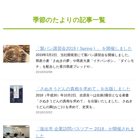
季節のたよりの記事一覧
「製パン講習会2019 ( Spring ) 」 を開催しました
2019年3月2日、当社開発室にて製パン講習会を開催しました。
県産小麦「さぬきの夢」や県産大麦「イチバンボシ」「ダイシモ
チ」を配合した香川県産ブレッドや...
2019/03/08
「さぬきうどんの真相を求めて」を出版しました
2018（平成30）年10月2日、吉原良一は自身2冊目となる著書
「さぬきうどんの真相を求めて」 を出版いたしました。 さぬき
うどんの興(おこ)りを求めて、史実を...
2018/10/02
「坂出市 企業訪問バスツアー 2018」が開催されま
した