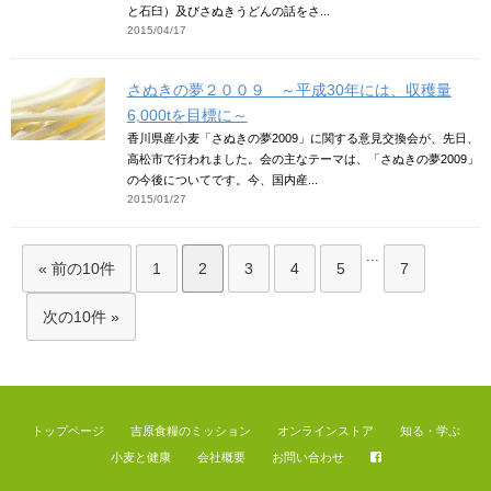
と石臼）及びさぬきうどんの話をさ...
2015/04/17
さぬきの夢２００９ ～平成30年には、収穫量
6,000tを目標に～
香川県産小麦「さぬきの夢2009」に関する意見交換会が、先日、
高松市で行われました。会の主なテーマは、「さぬきの夢2009」
の今後についてです。今、国内産...
2015/01/27
...
« 前の10件
1
2
3
4
5
7
次の10件 »
トップページ
吉原食糧のミッション
オンラインストア
知る・学ぶ
小麦と健康
会社概要
お問い合わせ