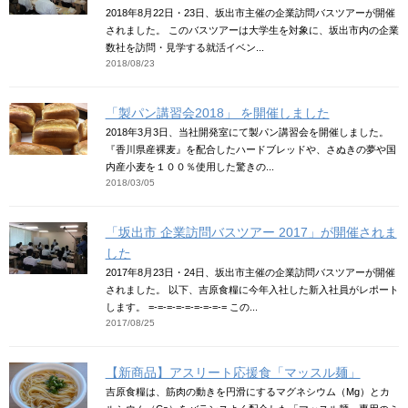
2018年8月22日・23日、坂出市主催の企業訪問バスツアーが開催
されました。 このバスツアーは大学生を対象に、坂出市内の企業
数社を訪問・見学する就活イベン...
2018/08/23
「製パン講習会2018」 を開催しました
2018年3月3日、当社開発室にて製パン講習会を開催しました。
『香川県産裸麦』を配合したハードブレッドや、さぬきの夢や国
内産小麦を１００％使用した驚きの...
2018/03/05
「坂出市 企業訪問バスツアー 2017」が開催されま
した
2017年8月23日・24日、坂出市主催の企業訪問バスツアーが開催
されました。 以下、吉原食糧に今年入社した新入社員がレポート
します。 =-=-=-=-=-=-=-=-= この...
2017/08/25
【新商品】アスリート応援食「マッスル麺」
吉原食糧は、筋肉の動きを円滑にするマグネシウム（Mg）とカ