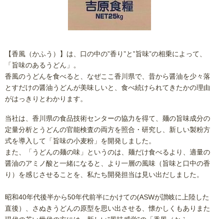
【香風（かふう）】は、口の中の”香り”と”旨味”の相乗によって、
「旨味のあるうどん」。
香風のうどんを食べると、なぜここ香川県で、昔から醤油を少々落
とすだけの醤油うどんが美味しいと、食べ続けられてきたかの理由
がはっきりとわかります。
当社は、香川県の食品技術センターの協力を得て、麺の旨味成分の
定量分析とうどんの官能検査の両方を照合・研究し、新しい製粉方
式を導入して「旨味の小麦粉」を開発しました。
また、「うどんの麺の味」というのは、麺だけ食べるより、適量の
醤油のアミノ酸と一緒になると、より一層の風味（旨味と口中の香
り）を感じさせることを、私たち開発担当は見い出だしました。
昭和40年代後半から50年代前半にかけての(ASWが讃岐に上陸した
直後）、さぬきうどんの原型を思い出させる、懐かしくもありまた