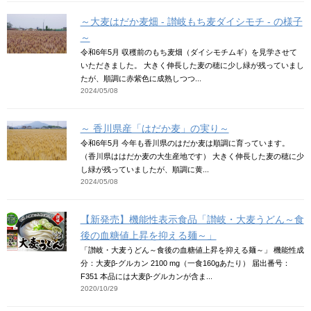
～大麦はだか麦畑 - 讃岐もち麦ダイシモチ - の様子
～
令和6年5月 収穫前のもち麦畑（ダイシモチムギ）を見学させて
いただきました。 大きく伸長した麦の穂に少し緑が残っていまし
たが、順調に赤紫色に成熟しつつ...
2024/05/08
～ 香川県産「はだか麦」の実り～
令和6年5月 今年も香川県のはだか麦は順調に育っています。
（香川県ははだか麦の大生産地です） 大きく伸長した麦の穂に少
し緑が残っていましたが、順調に黄...
2024/05/08
【新発売】機能性表示食品「讃岐・大麦うどん～食
後の血糖値上昇を抑える麺～」
「讃岐・大麦うどん～食後の血糖値上昇を抑える麺～」 機能性成
分：大麦β-グルカン 2100 mg（一食160gあたり） 届出番号：
F351 本品には大麦β-グルカンが含ま...
2020/10/29