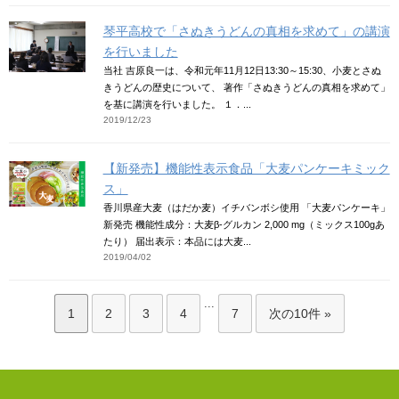
琴平高校で「さぬきうどんの真相を求めて」の講演
を行いました
当社 吉原良一は、令和元年11月12日13:30～15:30、小麦とさぬ
きうどんの歴史について、 著作「さぬきうどんの真相を求めて」
を基に講演を行いました。 １．...
2019/12/23
【新発売】機能性表示食品「大麦パンケーキミック
ス」
香川県産大麦（はだか麦）イチバンボシ使用 「大麦パンケーキ」
新発売 機能性成分：大麦β-グルカン 2,000 mg（ミックス100gあ
たり） 届出表示：本品には大麦...
2019/04/02
...
1
2
3
4
7
次の10件 »