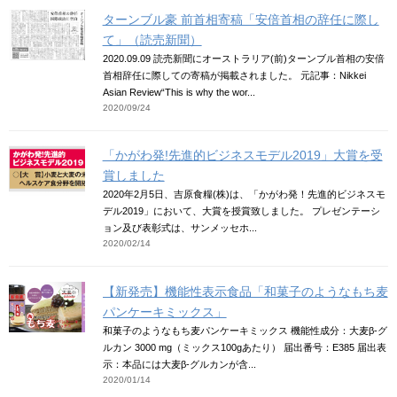
ターンブル豪 前首相寄稿「安倍首相の辞任に際し
て」（読売新聞）
2020.09.09 読売新聞にオーストラリア(前)ターンブル首相の安倍
首相辞任に際しての寄稿が掲載されました。 元記事：Nikkei
Asian Review“This is why the wor...
2020/09/24
「かがわ発!先進的ビジネスモデル2019」大賞を受
賞しました
2020年2月5日、吉原食糧(株)は、「かがわ発！先進的ビジネスモ
デル2019」において、大賞を授賞致しました。 プレゼンテーシ
ョン及び表彰式は、サンメッセホ...
2020/02/14
【新発売】機能性表示食品「和菓子のようなもち麦
パンケーキミックス」
和菓子のようなもち麦パンケーキミックス 機能性成分：大麦β-グ
ルカン 3000 mg（ミックス100gあたり） 届出番号：E385 届出表
示：本品には大麦β-グルカンが含...
2020/01/14