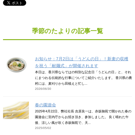
季節のたよりの記事一覧
お知らせ：7月2日は「うどんの日」！新麦の収穫
を祝う「献麺式」が開催されます
本日は、香川県ならではの特別な記念日「うどんの日」と、それ
にまつわる伝統的な行事についてご紹介いたします。 香川県の農
村には、麦刈りから田植えと忙し...
2026/06/30
春の園遊会
2025年4月22日、弊社社長 吉原良一は、赤坂御苑で開かれた春の
園遊会に宮内庁からお招き頂き、参加しました。 良く晴れた午
後、涼しい風が吹く赤坂御苑で、天...
2025/05/02