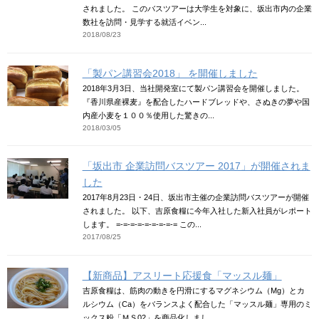
されました。 このバスツアーは大学生を対象に、坂出市内の企業
数社を訪問・見学する就活イベン...
2018/08/23
「製パン講習会2018」 を開催しました
2018年3月3日、当社開発室にて製パン講習会を開催しました。
『香川県産裸麦』を配合したハードブレッドや、さぬきの夢や国
内産小麦を１００％使用した驚きの...
2018/03/05
「坂出市 企業訪問バスツアー 2017」が開催されま
した
2017年8月23日・24日、坂出市主催の企業訪問バスツアーが開催
されました。 以下、吉原食糧に今年入社した新入社員がレポート
します。 =-=-=-=-=-=-=-=-= この...
2017/08/25
【新商品】アスリート応援食「マッスル麺」
吉原食糧は、筋肉の動きを円滑にするマグネシウム（Mg）とカ
ルシウム（Ca）をバランスよく配合した「マッスル麺」専用のミ
ックス粉「ＭＳ02」を商品化しまし...