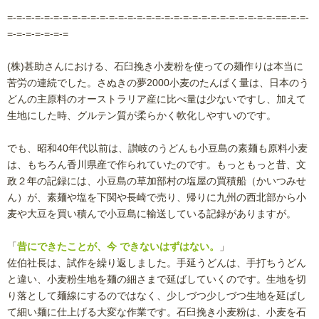
=-=-=-=-=-=-=-=-=-=-=-=-=-=-=-=-=-=-=-=-=-=-=-=-=-=-=-=-=-==-=-=-
=-=-=-=-=-=-=
(株)甚助さんにおける、石臼挽き小麦粉を使っての麺作りは本当に
苦労の連続でした。さぬきの夢2000小麦のたんぱく量は、日本のう
どんの主原料のオーストラリア産に比べ量は少ないですし、加えて
生地にした時、グルテン質が柔らかく軟化しやすいのです。
でも、昭和40年代以前は、讃岐のうどんも小豆島の素麺も原料小麦
は、もちろん香川県産で作られていたのです。もっともっと昔、文
政２年の記録には、小豆島の草加部村の塩屋の買積船（かいつみせ
ん）が、素麺や塩を下関や長崎で売り、帰りに九州の西北部から小
麦や大豆を買い積んで小豆島に輸送している記録がありますが。
「
昔にできたことが、今 できないはずはない。
」
佐伯社長は、試作を繰り返しました。手延うどんは、手打ちうどん
と違い、小麦粉生地を麺の細さまで延ばしていくのです。生地を切
り落として麺線にするのではなく、少しづつ少しづつ生地を延ばし
て細い麺に仕上げる大変な作業です。石臼挽き小麦粉は、小麦を石