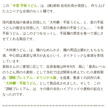
この「
今昔 手延うどん
」は、(株)甚助 佐伯社長が発想し、作り上げ
たユニークな企画のセット麺です。
現代最先端の食感を目指した「大吟醸・手延うどん」と、昔の手延
うどんの復活を目指した「石臼挽き小麦粉の手延うどん」。「今昔
手延うどん」はこの２つをセットし、手延麺の歴史を食べて感じさ
せてくれる製品です。
「大吟穣うどん」は、麺のなめらかさ、麺の周辺は優れたもちもち
感、中心部は適度な弾力があるという、ダイナミックな食感を実現
しています。
甚助さんのご要望に応じて、吉原食糧は昨年9月、既に「最高レベル
のうどん用の小麦粉」として当社でほぼ開発を終えていた小麦粉製
品「
讃岐プレミアム・オリジナル版
」を提案。数多くの試作の末、
「
大吟醸・手延うどん
」として製品化されました。そして、この
「讃岐プレミアム」は、その後の当社ハイブリッド小麦粉の起点と
なったのです。
=-=-=-=-=-=-=-=-=-=-=-=-=-=-=-=-=-=-=-=-=-=-=-=-=-=-=-=-=-==-=-=-