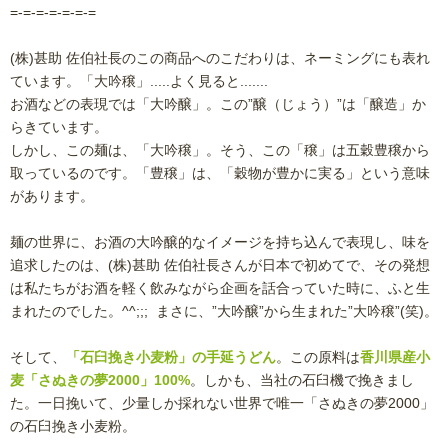
=-=-=-=-=-=-=
(株)甚助 佐伯社長のこの商品へのこだわりは、ネーミングにも表れ
ています。「大吟穣」.....よく見ると.......
お酒などの表現では「大吟醸」。この”醸（じょう）”は「醸造」か
らきています。
しかし、この麺は、「大吟穣」。そう、この「穣」は五穀豊穣から
取っているのです。「豊穣」は、「穀物が豊かに実る」という意味
があります。
麺の世界に、お酒の大吟醸的なイメージを持ち込んで表現し、味を
追求したのは、(株)甚助 佐伯社長さんが日本で初めてで、その発想
は私たちがお酒を軽く飲みながら企画を話合っていた時に、ふと生
まれたのでした。^^;;; まさに、”大吟醸”から生まれた”大吟穣”(笑)。
そして、
「石臼挽き小麦粉」の手延うどん
。この原料は
香川県産小
麦「さぬきの夢2000」100%
。しかも、当社の石臼機で挽きまし
た。一日挽いて、少量しか採れない世界で唯一「さぬきの夢2000」
の石臼挽き小麦粉。