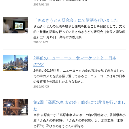
2017/01/18
「さぬきうどん研究会」にて講演を行いました
さぬきうどんの伝統を継承し発展を図ることを目的として、文化
的・技術的活動を行っているさぬきうどん研究会（会長／諏訪輝
生）は10月15日、高松市の香川県...
2016/11/21
2年前のニューヨーク・食マーケットと、日本
の"今"
2年前の2013年4月、ニューヨークの食の市場を見て歩きました。
その時のメモを読み振り返ってみると、ニューヨークは今の日本
の食市場を先読みしたような動き...
2015/05/05
第2回「高原水車 友の会」総会にて講演を行いまし
た
当社 吉原良一が「高原水車 友の会」の第2回総会で、香川県産小
麦「さぬきの夢2009」「さぬきの夢2000」と、水車製粉（水車
と石臼）及びさぬきうどんの話をさ...