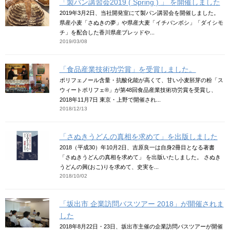
「製パン講習会2019 ( Spring ) 」 を開催しました
2019年3月2日、当社開発室にて製パン講習会を開催しました。
県産小麦「さぬきの夢」や県産大麦「イチバンボシ」「ダイシモ
チ」を配合した香川県産ブレッドや...
2019/03/08
「食品産業技術功労賞」を受賞しました。
ポリフェノール含量・抗酸化能が高くて、甘い小麦胚芽の粉「ス
ウィートポリフェ®」が第48回食品産業技術功労賞を受賞し、
2018年11月7日 東京・上野で開催され...
2018/12/13
「さぬきうどんの真相を求めて」を出版しました
2018（平成30）年10月2日、吉原良一は自身2冊目となる著書
「さぬきうどんの真相を求めて」 を出版いたしました。 さぬき
うどんの興(おこ)りを求めて、史実を...
2018/10/02
「坂出市 企業訪問バスツアー 2018」が開催されま
した
2018年8月22日・23日、坂出市主催の企業訪問バスツアーが開催