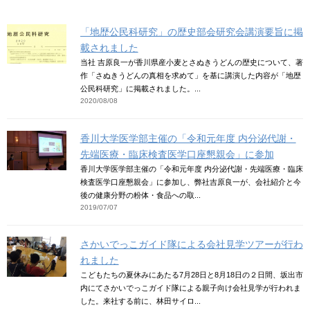
「地歴公民科研究」の歴史部会研究会講演要旨に掲
載されました
当社 吉原良一が香川県産小麦とさぬきうどんの歴史について、著
作「さぬきうどんの真相を求めて」を基に講演した内容が「地歴
公民科研究」に掲載されました。...
2020/08/08
香川大学医学部主催の「令和元年度 内分泌代謝・
先端医療・臨床検査医学口座懇親会」に参加
香川大学医学部主催の「令和元年度 内分泌代謝・先端医療・臨床
検査医学口座懇親会」に参加し、弊社吉原良一が、会社紹介と今
後の健康分野の粉体・食品への取...
2019/07/07
さかいでっこガイド隊による会社見学ツアーが行わ
れました
こどもたちの夏休みにあたる7月28日と8月18日の２日間、坂出市
内にてさかいでっこガイド隊による親子向け会社見学が行われま
した。来社する前に、林田サイロ...