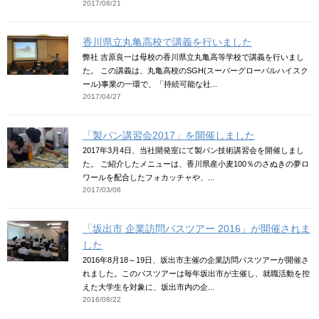
2017/08/21
香川県立丸亀高校で講義を行いました
弊社 吉原良一は母校の香川県立丸亀高等学校で講義を行いまし
た。 この講義は、丸亀高校のSGH(スーパーグローバルハイスク
ール)事業の一環で、「持続可能な社...
2017/04/27
「製パン講習会2017」を開催しました
2017年3月4日、当社開発室にて製パン技術講習会を開催しまし
た。 ご紹介したメニューは、香川県産小麦100％のさぬきの夢ロ
ワールを配合したフォカッチャや、...
2017/03/06
「坂出市 企業訪問バスツアー 2016」が開催されま
した
2016年8月18～19日、坂出市主催の企業訪問バスツアーが開催さ
れました。このバスツアーは毎年坂出市が主催し、就職活動を控
えた大学生を対象に、坂出市内の企...
2016/08/22