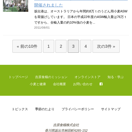
開催されました
坂出港は、オーストラリアから年間約8万ｔのうどん用小麦ASW
を荷揚げしています。 日本の平成22年度のASW輸入量は76万ｔ
ですから、全輸入量の約10%強の小麦を...
2011/08/01
« 前の10件
1
2
3
4
次の3件 »
トップページ
吉原食糧のミッション
オンラインストア
知る・学ぶ
小麦と健康
会社概要
お問い合わせ
トピックス
季節のたより
プライバシーポリシー
サイトマップ
吉原食糧株式会社
香川県坂出市林田町4285-152