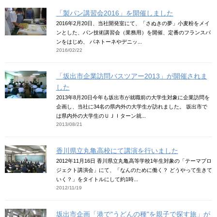
「製パン講習会2016」を開催しました
2016年2月20日、当社開発室にて、「さぬきの夢」小麦粉をメイ
ンとした、パン技術講習会（業務用）を開催、定番のフランスパ
ンをはじめ、 パネトーネやデニッ...
2016/02/22
「坂出市企業訪問バスツアー2013」が開催されま
した
2013年8月20日今年も坂出市が就職前の大学生対象に企業訪問を
企画し、当社に34名の県内外の大学生が訪れました。 坂出市で
は県内外の大学生のＵＪＩターン就...
2013/08/21
香川県立丸亀高校にて講演を行いました
2012年11月16日 香川県立丸亀高等学校1年生対象の「テーマプロ
ジェクト講演会」にて、「なんのために働く？ どうやって生きて
いく？」をタイトルにして約1時...
2012/11/19
坂出市企画「港で"うどんの種"を親子で探す旅」が