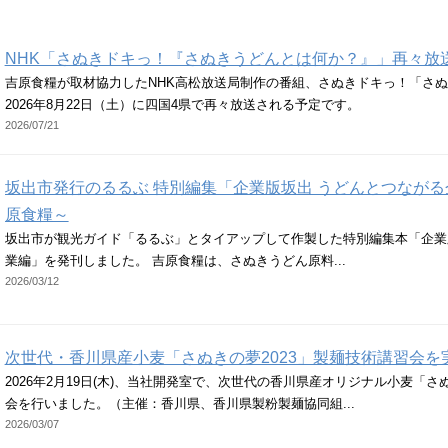
NHK「さぬきドキっ！『さぬきうどんとは何か？』」再々放
吉原食糧が取材協力したNHK高松放送局制作の番組、さぬきドキっ！「さ
2026年8月22日（土）に四国4県で再々放送される予定です。
2026/07/21
坂出市発行のるるぶ 特別編集「企業版坂出 うどんとつながる
原食糧～
坂出市が観光ガイド「るるぶ」とタイアップして作製した特別編集本「企業
業編」を発刊しました。 吉原食糧は、さぬきうどん原料...
2026/03/12
次世代・香川県産小麦「さぬきの夢2023」製麺技術講習会を
2026年2月19日(木)、当社開発室で、次世代の香川県産オリジナル小麦「さ
会を行いました。（主催：香川県、香川県製粉製麺協同組...
2026/03/07