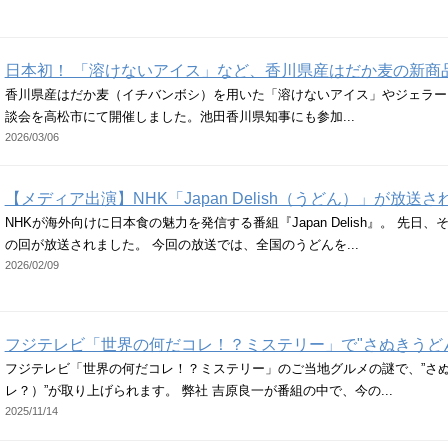
日本初！ 「溶けないアイス」など、香川県産はだか麦の新商
香川県産はだか麦（イチバンボシ）を用いた「溶けないアイス」やジェラー
談会を高松市にて開催しました。池田香川県知事にも参加...
2026/03/06
【メディア出演】NHK「Japan Delish（うどん）」が放送
NHKが海外向けに日本食の魅力を発信する番組『Japan Delish』。 先
の回が放送されました。 今回の放送では、全国のうどんを...
2026/02/09
フジテレビ「世界の何だコレ！？ミステリー」で"さぬきうど
フジテレビ「世界の何だコレ！？ミステリー」のご当地グルメの謎で、”さ
レ？）”が取り上げられます。 弊社 吉原良一が番組の中で、今の...
2025/11/14