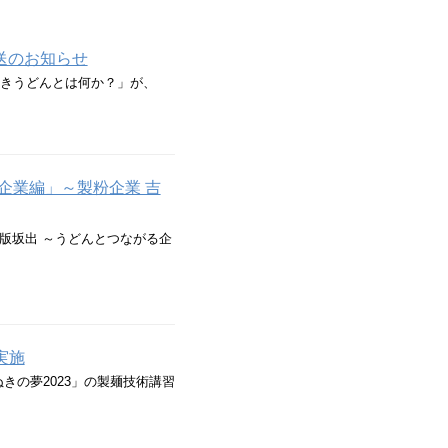
送のお知らせ
ぬきうどんとは何か？」が、
企業編」～製粉企業 吉
版坂出 ～うどんとつながる企
実施
ぬきの夢2023」の製麺技術講習