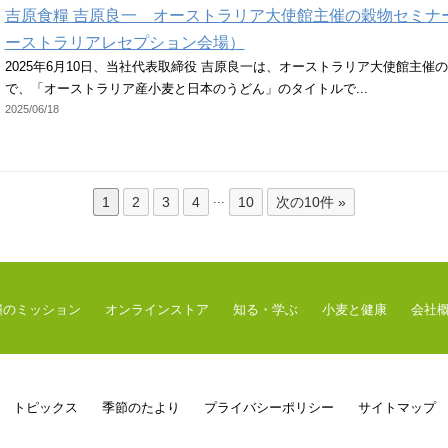
吉原食糧 吉原良一 オーストラリア大使館主催の穀物セミナ
ーストラリアレセプション会場）
2025年6月10日、当社代表取締役 吉原良一は、オーストラリア大使館主催
で、「オーストラリア産小麦と日本のうどん」のタイトルで...
2025/06/18
...
1
2
3
4
10
次の10件 »
糧のミッション
オンラインストア
知る・学ぶ
小麦と健康
会社
トピックス
季節のたより
プライバシーポリシー
サイトマップ