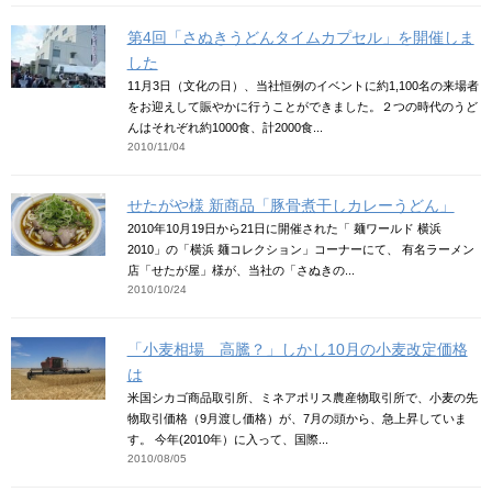
第4回「さぬきうどんタイムカプセル」を開催しま
した
11月3日（文化の日）、当社恒例のイベントに約1,100名の来場者
をお迎えして賑やかに行うことができました。２つの時代のうど
んはそれぞれ約1000食、計2000食...
2010/11/04
せたがや様 新商品「豚骨煮干しカレーうどん」
2010年10月19日から21日に開催された「 麺ワールド 横浜
2010」の「横浜 麺コレクション」コーナーにて、 有名ラーメン
店「せたが屋」様が、当社の「さぬきの...
2010/10/24
「小麦相場 高騰？」しかし10月の小麦改定価格
は
米国シカゴ商品取引所、ミネアポリス農産物取引所で、小麦の先
物取引価格（9月渡し価格）が、7月の頭から、急上昇していま
す。 今年(2010年）に入って、国際...
2010/08/05