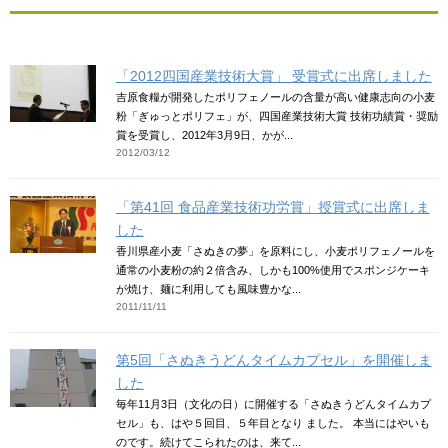
「2012四国産業技術大賞」 受賞式に出席しました
吉原食糧が開発したポリフェノールの含量が高い健康志向の小麦
粉「ぎゅっとポリフェ」が、四国産業技術大賞 技術功績賞・奨励
賞を受賞し、2012年3月9日、かが...
2012/03/12
「第41回 食品産業技術功労賞」授賞式に出席しま
した
香川県産小麦「さぬきの夢」を原料にし、小麦ポリフェノールを
通常の小麦粉の約２倍含み、しかも100%使用でスポンジケーキ
が焼け、麺に利用しても風味豊かな...
2011/11/11
第5回「さぬきうどんタイムカプセル」を開催しま
した
毎年11月3日（文化の日）に開催する「さぬきうどんタイムカプ
セル」も、はや５回目、５年目となり ました。 本当にはやいも
のです。続けてこられたのは、来て...