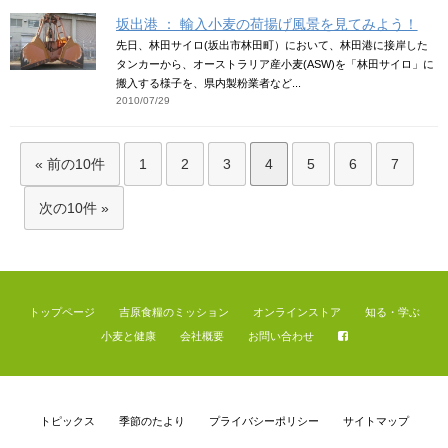
坂出港 ： 輸入小麦の荷揚げ風景を見てみよう！
先日、林田サイロ(坂出市林田町）において、林田港に接岸した
タンカーから、オーストラリア産小麦(ASW)を「林田サイロ」に
搬入する様子を、県内製粉業者など...
2010/07/29
« 前の10件
1
2
3
4
5
6
7
次の10件 »
トップページ
吉原食糧のミッション
オンラインストア
知る・学ぶ
小麦と健康
会社概要
お問い合わせ
トピックス
季節のたより
プライバシーポリシー
サイトマップ