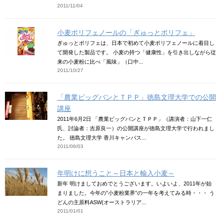
2011/11/04
小麦ポリフェノールの「ぎゅっとポリフェ」
ぎゅっとポリフェは、日本で初めて小麦ポリフェノールに着目し
て開発した製品です。 小麦の持つ「健康性」を引き出しながら従
来の小麦粉に比べ「風味」（口中...
2011/10/27
「農業ビッグバンとＴＰＰ」徳島文理大学での公開
講座
2011年6月2日 「農業ビッグバンとＴＰＰ」（講演者：山下一仁
氏、討論者：吉原良一）の公開講座が徳島文理大学で行われまし
た。 徳島文理大学 香川キャンパス...
2011/06/03
年明けに想うこと～日本と輸入小麦～
新年 明けましておめでとうございます。いよいよ、2011年が始
まりました。今年の”小麦粉業界”の一年を考えてみる時・・・ う
どんの主原料ASW(オーストラリア...
2011/01/01