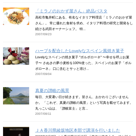
「ミラノのおかず屋さん」絶品パスタ
高松市亀井町にある、有名なイタリア料理店「ミラノのおかず屋
さん」。 常に優れた食材を求め、イタリア料理の研究と開発をし
続ける武田オーナーシェフ。 特...
2007/09/23
ハーブを配合したLovelyなスペイン風焼き菓子
Lovelyなスペインの焼き菓子 "ポルポローネ" 〜幸せを呼ぶお菓
子〜 さぬきの夢小麦粉を100%使った、スペインのお菓子「ポル
ポローネ」 口に含むとサッと溶け...
2007/09/04
真夏の讃岐の風景
毎日、大変暑い日が続きます。皆さん、おかわりございません
か。 「これぞ、真夏の讃岐の風景」という写真を載せてみます。
丸っこい山は、「讃岐富士」と言...
2007/08/11
ＪＡ香川県綾坂地区本部で講演を行いました