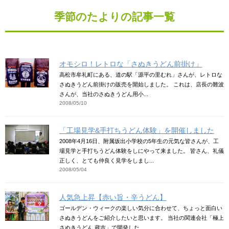
季節のたよりの記事一覧
オモシロ！レトロな「さぬきうどん前掛け」
高松市牟礼町にある、道の駅「源平の里むれ」さんが、レトロな
さぬきうどん前掛けの販売を開始しました。 これは、店長の難波
さんが、当社のさぬきうどん用小...
2008/05/10
「工場見学&手打ちうどん体験」を開催しました
2008年4月16日、附属坂出小学校の5年生の元気な皆さんが、工
場見学と手打ちうどん体験をしにやって来ました。 皆さん、礼儀
正しく、とても仲良く見学をしまし...
2008/05/04
人気急上昇【赤い旨・辛うどん】
ゴールデン・ウィークの楽しい気分に合わせて、ちょっと面白い
さぬきうどんをご紹介したいと思います。 当社の関連会社「極上
さぬきうどん 蔵吉」で開発した...