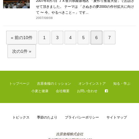
2007年8月7日 ＪＡ香川県綾坂地区 「麦作り推進大会」でお話さ
せて頂きました。 テーマは 「さぬきの夢2000の作付拡大に向け
て 〜 今、やるべきこと～」です...
2007/08/08
« 前の10件
1
3
4
5
6
7
次の1件 »
トップページ
吉原食糧のミッション
オンラインストア
知る・学ぶ
小麦と健康
会社概要
お問い合わせ
トピックス
季節のたより
プライバシーポリシー
サイトマップ
吉原食糧株式会社