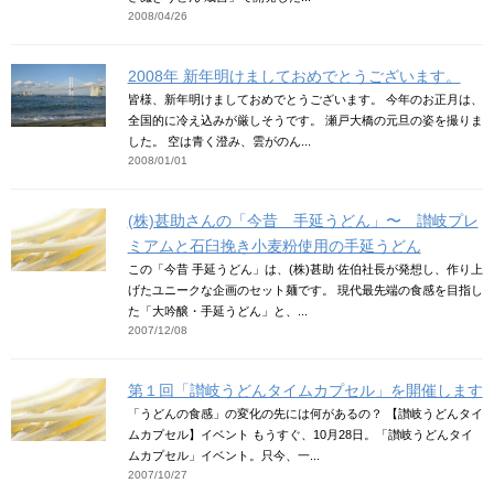
2008/04/26
2008年 新年明けましておめでとうございます。
皆様、新年明けましておめでとうございます。 今年のお正月は、
全国的に冷え込みが厳しそうです。 瀬戸大橋の元旦の姿を撮りま
した。 空は青く澄み、雲がのん...
2008/01/01
(株)甚助さんの「今昔 手延うどん」〜 讃岐プレ
ミアムと石臼挽き小麦粉使用の手延うどん
この「今昔 手延うどん」は、(株)甚助 佐伯社長が発想し、作り上
げたユニークな企画のセット麺です。 現代最先端の食感を目指し
た「大吟醸・手延うどん」と、...
2007/12/08
第１回「讃岐うどんタイムカプセル」を開催します
「うどんの食感」の変化の先には何があるの？ 【讃岐うどんタイ
ムカプセル】イベント もうすぐ、10月28日。「讃岐うどんタイ
ムカプセル」イベント。只今、一...
2007/10/27