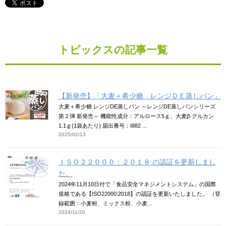
トピックスの記事一覧
【新発売】「大麦＋希少糖 レンジＤＥ蒸しパン」
大麦＋希少糖 レンジDE蒸しパン ～レンジDE蒸しパンシリーズ
第２弾 新発売～ 機能性成分：アルロース5ｇ、大麦β-グルカン
1.1ｇ(1袋あたり) 届出番号：I882 ...
2025/02/13
ＩＳＯ２２０００：２０１８ の認証を更新しまし
た。
2024年11月10日付で「食品安全マネジメントシステム」の国際
規格である【ISO22000:2018】の認証を更新いたしました。 （登
録範囲：小麦粉、ミックス粉、小麦...
2024/11/20