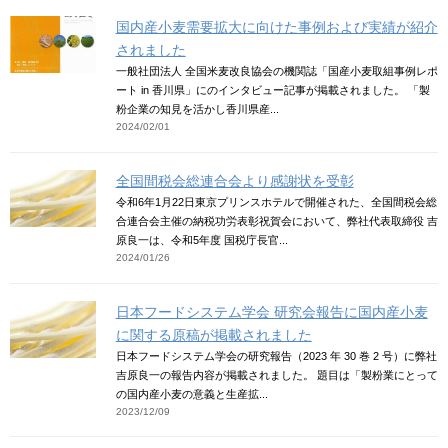
国内産小麦需要拡大に向けた事例および実績が紹介
されました
一般社団法人 全国米麦改良協会の機関誌「国産小麦取組事例レポ
ート in 香川県」にのインタビュー記事が掲載されました。 「製
粉企業の知見を活かし香川県産...
2024/02/01
全国間税会総連合会より感謝状を受彰
令和6年1月22日東京プリンスホテルで開催された、全国間税会総
合連合会主催の納税功労表彰祝賀会において、弊社代表取締役 吉
原良一は、令和5年度 国税庁長官...
2024/01/26
日本フードシステム学会 研究会報告に国内産小麦
に関する原稿が掲載されました
日本フードシステム学会の研究報告（2023 年 30 巻 2 号）に弊社
吉原良一の報告内容が掲載されました。 題目は「製粉業にとって
の国内産小麦の意義と生産拡...
2023/12/09