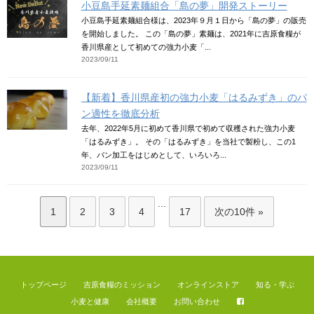
小豆島手延素麺組合「島の夢」開発ストーリー
小豆島手延素麺組合様は、2023年９月１日から「島の夢」の販売
を開始しました。 この「島の夢」素麺は、2021年に吉原食糧が
香川県産として初めての強力小麦「...
2023/09/11
【新着】香川県産初の強力小麦「はるみずき」のパ
ン適性を徹底分析
去年、2022年5月に初めて香川県で初めて収穫された強力小麦
「はるみずき」。 その「はるみずき」を当社で製粉し、この1
年、パン加工をはじめとして、いろいろ...
2023/09/11
...
1
2
3
4
17
次の10件 »
トップページ
吉原食糧のミッション
オンラインストア
知る・学ぶ
小麦と健康
会社概要
お問い合わせ