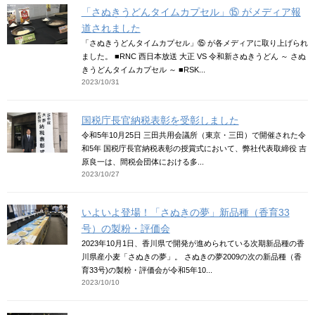
「さぬきうどんタイムカプセル」⑮ がメディア報
道されました
「さぬきうどんタイムカプセル」⑮ が各メディアに取り上げられ
ました。 ■RNC 西日本放送 大正 VS 令和新さぬきうどん ～ さぬ
きうどんタイムカプセル ～ ■RSK...
2023/10/31
国税庁長官納税表彰を受彰しました
令和5年10月25日 三田共用会議所（東京・三田）で開催された令
和5年 国税庁長官納税表彰の授賞式において、弊社代表取締役 吉
原良一は、間税会団体における多...
2023/10/27
いよいよ登場！「さぬきの夢」新品種（香育33
号）の製粉・評価会
2023年10月1日、香川県で開発が進められている次期新品種の香
川県産小麦「さぬきの夢」。 さぬきの夢2009の次の新品種（香
育33号)の製粉・評価会が令和5年10...
2023/10/10