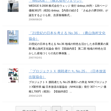
「WEDGE」（株式会社ウェッジ）
WEDGE 9.2008 株式会社ウェッジ 発行 &nbsp; A4判・126ページ
価格381円（税別) &nbsp; 【内容の紹介】 「さぬきの夢2000」が
誕生するよりも前、吉原食糧株式...
2008/08/20
「21世紀の日本を考える No.36」（農山漁村文化
協会）
21世紀の日本を考える No.36 地域の特色を活かした水田農業の展
開 農山漁村文化協会 発行 【収録内容】 第二部 地域の特色を活
かした産地づくりの先行事例集 ...
2007/02/01
「プロジェクトＸ 挑戦者たち No.25」（日本放送
出版協会）
プロジェクトＸ 挑戦者たち No.25 勝利への奔走 NHKプロジェク
トX製作班 編 日本放送出版協会（NHK出版）発行 307ページ 価
格1,700円（税別） 【収録内容】 ...
2004/12/25