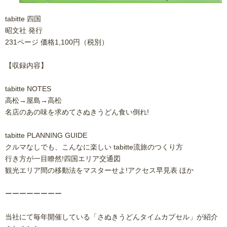
tabitte 四国
昭文社 発行
231ページ 価格1,100円（税別）
【収録内容】
tabitte NOTES
高松→屋島→高松
名店のあの味を求めてさぬきうどん食い倒れ!
tabitte PLANNING GUIDE
クルマなしでも、こんなに楽しい tabitte流旅のつくり方
行き方が一目瞭然!四国エリア交通図
観光エリア間の移動法をマスターせよ!アクセス早見表 ほか
ーーーーーーーー
当社にて毎年開催している「さぬきうどんタイムカプセル」が紹介