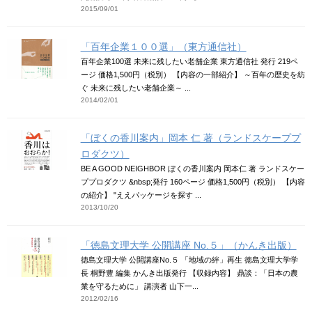
2015/09/01
「百年企業１００選」（東方通信社）
百年企業100選 未来に残したい老舗企業 東方通信社 発行 219ペ
ージ 価格1,500円（税別） 【内容の一部紹介】 ～百年の歴史を紡
ぐ 未来に残したい老舗企業～ ...
2014/02/01
「ぼくの香川案内」岡本 仁 著（ランドスケーププ
ロダクツ）
BE A GOOD NEIGHBOR ぼくの香川案内 岡本仁 著 ランドスケー
ププロダクツ &nbsp;発行 160ページ 価格1,500円（税別） 【内容
の紹介】 "ええパッケージを探す ...
2013/10/20
「徳島文理大学 公開講座 No.５」（かんき出版）
徳島文理大学 公開講座No.５ 「地域の絆」再生 徳島文理大学学
長 桐野豊 編集 かんき出版発行 【収録内容】 鼎談：「日本の農
業を守るために」 講演者 山下一...
2012/02/16