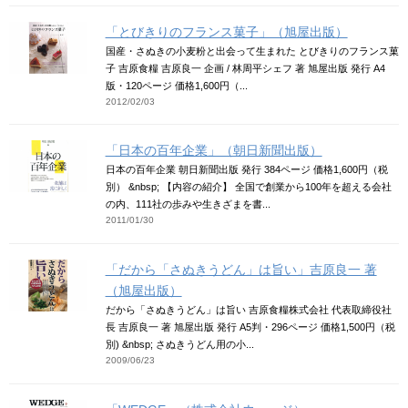
「とびきりのフランス菓子」（旭屋出版）
国産・さぬきの小麦粉と出会って生まれた とびきりのフランス菓
子 吉原食糧 吉原良一 企画 / 林周平シェフ 著 旭屋出版 発行 A4
版・120ページ 価格1,600円（...
2012/02/03
「日本の百年企業」（朝日新聞出版）
日本の百年企業 朝日新聞出版 発行 384ページ 価格1,600円（税
別） &nbsp; 【内容の紹介】 全国で創業から100年を超える会社
の内、111社の歩みや生きざまを書...
2011/01/30
「だから「さぬきうどん」は旨い」吉原良一 著
（旭屋出版）
だから「さぬきうどん」は旨い 吉原食糧株式会社 代表取締役社
長 吉原良一 著 旭屋出版 発行 A5判・296ページ 価格1,500円（税
別) &nbsp; さぬきうどん用の小...
2009/06/23