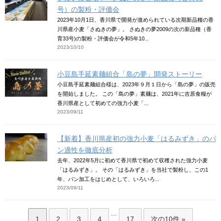
号）の製粉・評価会
2023年10月1日、香川県で開発が進められている次期新品種の香
川県産小麦「さぬきの夢」。 さぬきの夢2009の次の新品種（香
育33号)の製粉・評価会が令和5年10...
2023/10/10
小豆島手延素麺組合「島の夢」開発ストーリー
小豆島手延素麺組合様は、2023年９月１日から「島の夢」の販売
を開始しました。 この「島の夢」素麺は、2021年に吉原食糧が
香川県産として初めての強力小麦「...
2023/09/11
【新着】香川県産初の強力小麦「はるみずき」のパ
ン適性を徹底分析
去年、2022年5月に初めて香川県で初めて収穫された強力小麦
「はるみずき」。 その「はるみずき」を当社で製粉し、この1
年、パン加工をはじめとして、いろいろ...
2023/09/11
...
1
2
3
4
17
次の10件 »