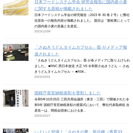
日本フードシステム学会 研究会報告に国内産小麦
に関する原稿が掲載されました
日本フードシステム学会の研究報告（2023 年 30 巻 2 号）に弊社
吉原良一の報告内容が掲載されました。 題目は「製粉業にとって
の国内産小麦の意義と生産拡...
2023/12/09
「さぬきうどんタイムカプセル」⑮ がメディア報
道されました
「さぬきうどんタイムカプセル」⑮ が各メディアに取り上げられ
ました。 ■RNC 西日本放送 大正 VS 令和新さぬきうどん ～ さぬ
きうどんタイムカプセル ～ ■RSK...
2023/10/31
国税庁長官納税表彰を受彰しました
令和5年10月25日 三田共用会議所（東京・三田）で開催された令
和5年 国税庁長官納税表彰の授賞式において、弊社代表取締役 吉
原良一は、間税会団体における多...
2023/10/27
いよいよ登場！「さぬきの夢」新品種（香育33