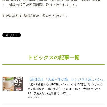
し、対談の様子が四国新聞に取り上げられました。
対談の詳細や掲載記事がご覧いただけます。
トピックスの記事一覧
【新発売】「大麦＋希少糖 レンジＤＥ蒸しパン」
大麦＋希少糖 レンジDE蒸しパン ～レンジDE蒸しパンシリーズ
第２弾 新発売～ 機能性成分：アルロース5ｇ、大麦β-グルカン
1.1ｇ(1袋あたり) 届出番号：I882 ...
2025/02/13