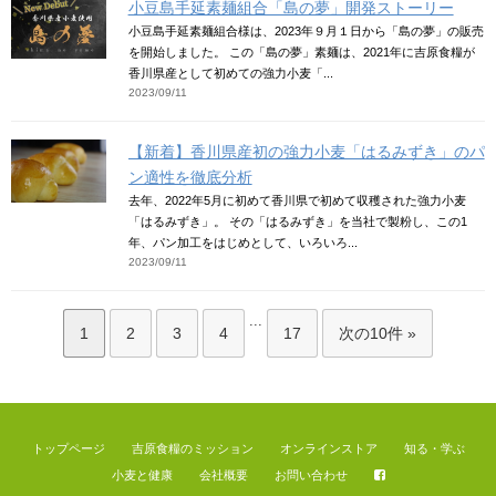
小豆島手延素麺組合「島の夢」開発ストーリー
小豆島手延素麺組合様は、2023年９月１日から「島の夢」の販売
を開始しました。 この「島の夢」素麺は、2021年に吉原食糧が
香川県産として初めての強力小麦「...
2023/09/11
【新着】香川県産初の強力小麦「はるみずき」のパ
ン適性を徹底分析
去年、2022年5月に初めて香川県で初めて収穫された強力小麦
「はるみずき」。 その「はるみずき」を当社で製粉し、この1
年、パン加工をはじめとして、いろいろ...
2023/09/11
...
1
2
3
4
17
次の10件 »
トップページ
吉原食糧のミッション
オンラインストア
知る・学ぶ
小麦と健康
会社概要
お問い合わせ