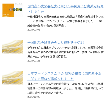
国内産小麦需要拡大に向けた事例および実績が紹介
されました
一般社団法人 全国米麦改良協会の機関誌「国産小麦取組事例レポ
ート in 香川県」にのインタビュー記事が掲載されました。 「製
粉企業の知見を活かし香川県産...
2024/02/01
全国間税会総連合会より感謝状を受彰
令和6年1月22日東京プリンスホテルで開催された、全国間税会総
合連合会主催の納税功労表彰祝賀会において、弊社代表取締役 吉
原良一は、令和5年度 国税庁長官...
2024/01/26
日本フードシステム学会 研究会報告に国内産小麦
に関する原稿が掲載されました
日本フードシステム学会の研究報告（2023 年 30 巻 2 号）に弊社
吉原良一の報告内容が掲載されました。 題目は「製粉業にとって
の国内産小麦の意義と生産拡...
2023/12/09