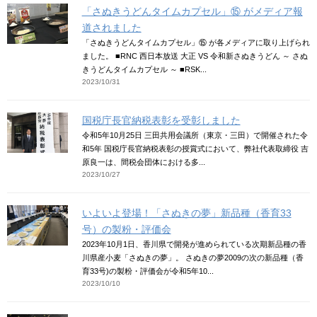
「さぬきうどんタイムカプセル」⑮ がメディア報
道されました
「さぬきうどんタイムカプセル」⑮ が各メディアに取り上げられ
ました。 ■RNC 西日本放送 大正 VS 令和新さぬきうどん ～ さぬ
きうどんタイムカプセル ～ ■RSK...
2023/10/31
国税庁長官納税表彰を受彰しました
令和5年10月25日 三田共用会議所（東京・三田）で開催された令
和5年 国税庁長官納税表彰の授賞式において、弊社代表取締役 吉
原良一は、間税会団体における多...
2023/10/27
いよいよ登場！「さぬきの夢」新品種（香育33
号）の製粉・評価会
2023年10月1日、香川県で開発が進められている次期新品種の香
川県産小麦「さぬきの夢」。 さぬきの夢2009の次の新品種（香
育33号)の製粉・評価会が令和5年10...
2023/10/10