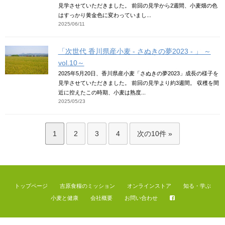
見学させていただきました。 前回の見学から2週間、小麦畑の色
はすっかり黄金色に変わっていまし...
2025/06/11
「次世代 香川県産小麦 - さぬきの夢2023 - 」 ～
vol.10～
2025年5月20日、香川県産小麦「さぬきの夢2023」成長の様子を
見学させていただきました。 前回の見学より約3週間。 収穫を間
近に控えたこの時期、小麦は熟度...
2025/05/23
1
2
3
4
次の10件 »
トップページ
吉原食糧のミッション
オンラインストア
知る・学ぶ
小麦と健康
会社概要
お問い合わせ