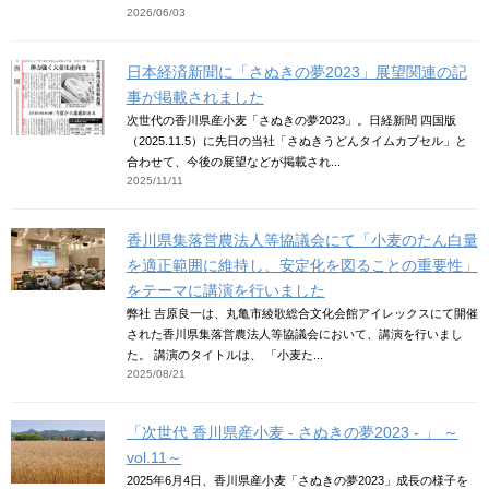
2026/06/03
日本経済新聞に「さぬきの夢2023」展望関連の記
事が掲載されました
次世代の香川県産小麦「さぬきの夢2023」。日経新聞 四国版
（2025.11.5）に先日の当社「さぬきうどんタイムカプセル」と
合わせて、今後の展望などが掲載され...
2025/11/11
香川県集落営農法人等協議会にて「小麦のたん白量
を適正範囲に維持し、安定化を図ることの重要性」
をテーマに講演を行いました
弊社 吉原良一は、丸亀市綾歌総合文化会館アイレックスにて開催
された香川県集落営農法人等協議会において、講演を行いまし
た。 講演のタイトルは、 「小麦た...
2025/08/21
「次世代 香川県産小麦 - さぬきの夢2023 - 」 ～
vol.11～
2025年6月4日、香川県産小麦「さぬきの夢2023」成長の様子を