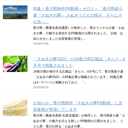
特集！香川県制作PR動画～その１～「香川県産小
麦『さぬきの夢』 さぬきうどんの味を、さらにそ
の先へ」
香川県（農業生産流通課）が制作した、県オリジナル小麦「さぬ
きの夢」の魅力を発信するPR動画が公開されました。 以前、お
知らせをしました吉原食糧が登場し...
2026/07/06
「さぬきの夢2023」がJA香川県広報誌「きらり」6
月号で特集されました
JA香川県が発行する広報誌「きらり」6月号にて、香川県産小麦
「さぬきの夢2023」の特集記事が掲載されています。 特集記事
は4～7ページに掲載されており、「...
2026/06/10
お知らせ：香川県制作「さぬきの夢PR動画」に吉
原食糧が登場しています
香川県（農政水産部 生産流通課）が制作した、香川県産小麦「さ
ぬきの夢」の魅力を伝える新しいPR動画が公開されました。 う
どん県・香川が誇る「さぬきの夢...