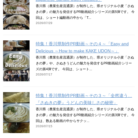
香川県（農業生産流通課）が制作した、県オリジナル小麦「さぬ
きの夢」の魅力を発信するPR動画紹介シリーズの第5弾です。 今
回は、ショート編動画の中から「T...
2026/07/29
特集！香川県制作PR動画～その４～「Easy and
Delicious ～How to make KAKE UDON～」
香川県（農業生産流通課）が制作した、県オリジナル小麦「さぬ
きの夢」や、さぬきうどんの魅力を発信するPR動画紹介シリー
ズの第4弾です。 今回は、ショート...
2026/07/17
特集！香川県制作PR動画～その３～「全然違う…
『さぬきの夢』うどんの美味しさの秘密」
香川県（農業生産流通課）が制作した、県オリジナル小麦「さぬ
きの夢」の魅力を発信するPR動画紹介シリーズの第3弾です。 今
回は、数ある動画の中からサクッ...
2026/07/15