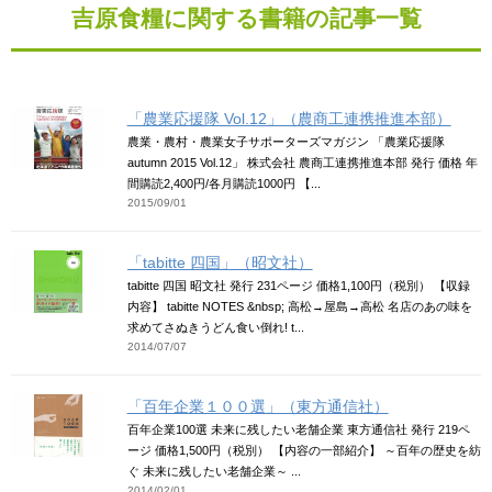
吉原食糧に関する書籍の記事一覧
「農業応援隊 Vol.12」（農商工連携推進本部）
農業・農村・農業女子サポーターズマガジン 「農業応援隊
autumn 2015 Vol.12」 株式会社 農商工連携推進本部 発行 価格 年
間購読2,400円/各月購読1000円 【...
2015/09/01
「tabitte 四国」（昭文社）
tabitte 四国 昭文社 発行 231ページ 価格1,100円（税別） 【収録
内容】 tabitte NOTES &nbsp; 高松→屋島→高松 名店のあの味を
求めてさぬきうどん食い倒れ! t...
2014/07/07
「百年企業１００選」（東方通信社）
百年企業100選 未来に残したい老舗企業 東方通信社 発行 219ペ
ージ 価格1,500円（税別） 【内容の一部紹介】 ～百年の歴史を紡
ぐ 未来に残したい老舗企業～ ...
2014/02/01