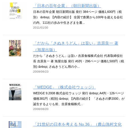
「日本の百年企業」（朝日新聞出版）
日本の百年企業 朝日新聞出版 発行 384ページ 価格1,600円（税
別） &nbsp; 【内容の紹介】 全国で創業から100年を超える会社
の内、111社の歩みや生きざまを書...
2011/01/30
「だから「さぬきうどん」は旨い」吉原良一 著
（旭屋出版）
だから「さぬきうどん」は旨い 吉原食糧株式会社 代表取締役社
長 吉原良一 著 旭屋出版 発行 A5判・296ページ 価格1,500円（税
別) &nbsp; さぬきうどん用の小...
2009/06/23
「WEDGE」（株式会社ウェッジ）
WEDGE 9.2008 株式会社ウェッジ 発行 &nbsp; A4判・126ページ
価格381円（税別) &nbsp; 【内容の紹介】 「さぬきの夢2000」が
誕生するよりも前、吉原食糧株式...
2008/08/20
「21世紀の日本を考える No.36」（農山漁村文化