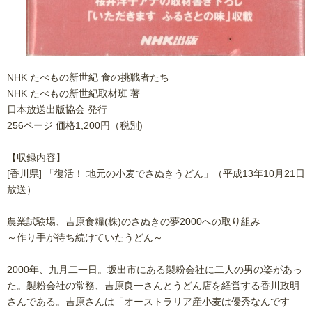
NHK たべもの新世紀 食の挑戦者たち
NHK たべもの新世紀取材班 著
日本放送出版協会 発行
256ページ 価格1,200円（税別)
【収録内容】
[香川県] 「復活！ 地元の小麦でさぬきうどん」（平成13年10月21日
放送）
農業試験場、吉原食糧(株)のさぬきの夢2000への取り組み
～作り手が待ち続けていたうどん～
2000年、九月二一日。坂出市にある製粉会社に二人の男の姿があっ
た。製粉会社の常務、吉原良一さんとうどん店を経営する香川政明
さんである。吉原さんは「オーストラリア産小麦は優秀なんです