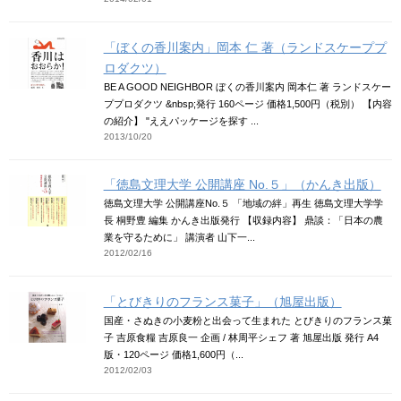
「ぼくの香川案内」岡本 仁 著（ランドスケーププ
ロダクツ）
BE A GOOD NEIGHBOR ぼくの香川案内 岡本仁 著 ランドスケー
ププロダクツ &nbsp;発行 160ページ 価格1,500円（税別） 【内容
の紹介】 "ええパッケージを探す ...
2013/10/20
「徳島文理大学 公開講座 No.５」（かんき出版）
徳島文理大学 公開講座No.５ 「地域の絆」再生 徳島文理大学学
長 桐野豊 編集 かんき出版発行 【収録内容】 鼎談：「日本の農
業を守るために」 講演者 山下一...
2012/02/16
「とびきりのフランス菓子」（旭屋出版）
国産・さぬきの小麦粉と出会って生まれた とびきりのフランス菓
子 吉原食糧 吉原良一 企画 / 林周平シェフ 著 旭屋出版 発行 A4
版・120ページ 価格1,600円（...
2012/02/03