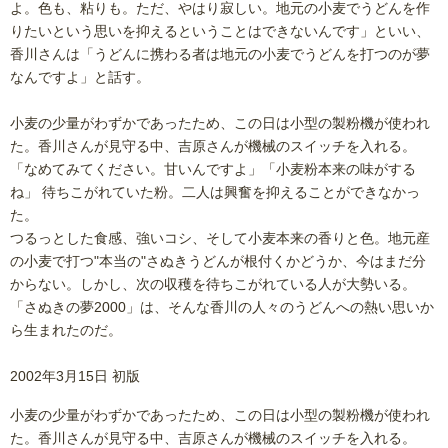
よ。色も、粘りも。ただ、やはり寂しい。地元の小麦でうどんを作
りたいという思いを抑えるということはできないんです」といい、
香川さんは「うどんに携わる者は地元の小麦でうどんを打つのが夢
なんですよ」と話す。
小麦の少量がわずかであったため、この日は小型の製粉機が使われ
た。香川さんが見守る中、吉原さんが機械のスイッチを入れる。
「なめてみてください。甘いんですよ」「小麦粉本来の味がする
ね」 待ちこがれていた粉。二人は興奮を抑えることができなかっ
た。
つるっとした食感、強いコシ、そして小麦本来の香りと色。地元産
の小麦で打つ"本当の"さぬきうどんが根付くかどうか、今はまだ分
からない。しかし、次の収穫を待ちこがれている人が大勢いる。
「さぬきの夢2000」は、そんな香川の人々のうどんへの熱い思いか
ら生まれたのだ。
2002年3月15日 初版
小麦の少量がわずかであったため、この日は小型の製粉機が使われ
た。香川さんが見守る中、吉原さんが機械のスイッチを入れる。