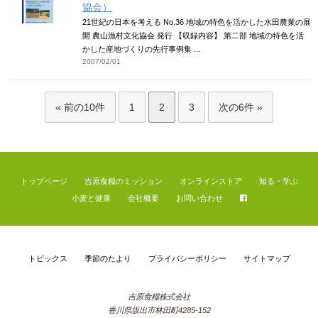
協会）
21世紀の日本を考える No.36 地域の特色を活かした水田農業の展
開 農山漁村文化協会 発行 【収録内容】 第二部 地域の特色を活
かした産地づくりの先行事例集 ...
2007/02/01
« 前の10件
1
2
3
次の6件 »
トップページ
吉原食糧のミッション
オンラインストア
知る・学ぶ
小麦と健康
会社概要
お問い合わせ
トピックス
季節のたより
プライバシーポリシー
サイトマップ
吉原食糧株式会社
香川県坂出市林田町4285-152