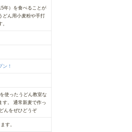
15年）を食べることが
うどん用小麦粉や手打
す。
プン！
粉を使ったうどん教室な
す。 通常新麦で作っ
うどんをぜひどうぞ
します。