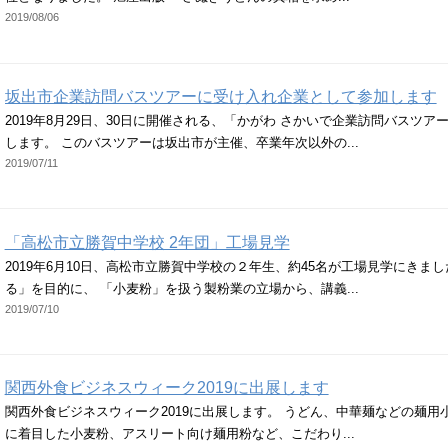
2019/08/06
坂出市企業訪問バスツアーに受け入れ企業として参加します
2019年8月29日、30日に開催される、「かがわ さかいで企業訪問バスツ
します。 このバスツアーは坂出市が主催、卒業年次以外の...
2019/07/11
「高松市立勝賀中学校 2年団」工場見学
2019年6月10日、高松市立勝賀中学校の２年生、約45名が工場見学にきま
る」を目的に、 「小麦粉」を扱う製粉業の立場から、講義...
2019/07/10
関西外食ビジネスウィーク2019に出展します
関西外食ビジネスウィーク2019に出展します。 うどん、中華麺などの麺
に着目した小麦粉、アスリート向け麺用粉など、こだわり...