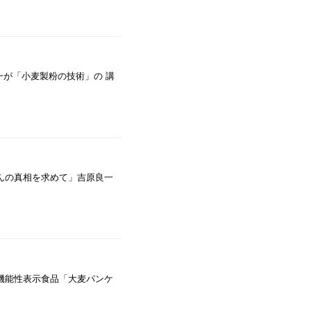
原良一が「小麦製粉の技術」の 講
んの真相を求めて」吉原良一
売 機能性表示食品「大麦パンケ