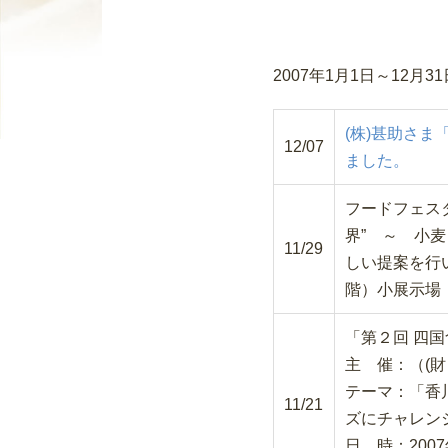
2007年1月1日～12
(株)甚助さ
12/07
ました。
フードフェスタ
界” ～ 小
11/29
しい提案を行いま
階）小展示場
「第２回 四
主 催：（(
テーマ：「香
11/21
ズにチャレン
日 時：2007年