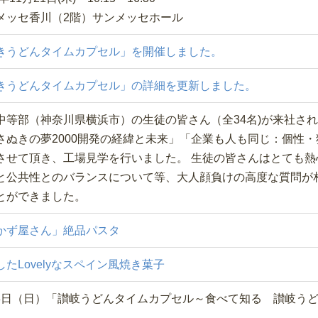
メッセ香川（2階）サンメッセホール
きうどんタイムカプセル」を開催しました。
きうどんタイムカプセル」の詳細を更新しました。
中等部（神奈川県横浜市）の生徒の皆さん（全34名)が来社さ
さぬきの夢2000開発の経緯と未来」「企業も人も同じ：個性
させて頂き、工場見学を行いました。 生徒の皆さんはとても熱
と公共性とのバランスについて等、大人顔負けの高度な質問が
とができました。
かず屋さん」絶品パスタ
たLovelyなスペイン風焼き菓子
0月28日（日）「讃岐うどんタイムカプセル～食べて知る 讃岐う