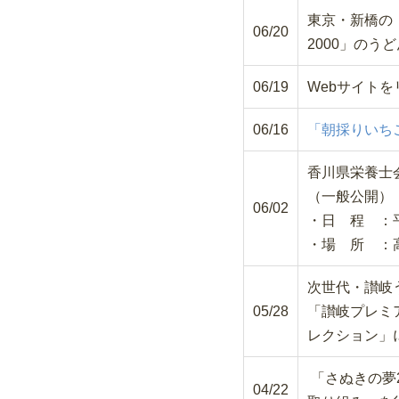
東京・新橋の
06/20
2000」の
06/19
Webサイト
06/16
「朝採りいち
香川県栄養士
（一般公開）
06/02
・日 程 ：平成
・場 所 ：高
次世代・讃岐
05/28
「讃岐プレミ
レクション」にお
「さぬきの夢
04/22