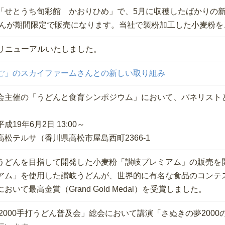
「せとうち旬彩館 かおりひめ」で、5月に収穫したばかりの
うどんが期間限定で販売になります。当社で製粉加工した小麦粉
をリニューアルいたしました。
ご」のスカイファームさんとの新しい取り組み
会主催の「うどんと食育シンポジウム」において、パネリスト
19年6月2日 13:00～
松テルサ（香川県高松市屋島西町2366-1
うどんを目指して開発した小麦粉「讃岐プレミアム」の販売を
アム」を使用した讃岐うどんが、世界的に有名な食品のコンテス
いて最高金賞（Grand Gold Medal）を受賞しました。
2000手打うどん普及会」総会において講演「さぬきの夢200