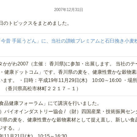
2007年12月31日
月31日のトピックスをまとめました。
ま「今昔 手延うどん」に、当社の讃岐プレミアムと石臼挽き小麦
かがわ2007（主催： 香川県)に参加・出展します。 当社のテ
麦・健康ドットコム」です。香川県の麦を、健康性豊かな穀物
す。 ・日時：平成19年11月29日(木) 10:00～16:00 
 （香川県高松市林町２２１７－１）
国食品健康フォーラム」にて講演を行いました。
財）バイオインダストリー協会 / （財）四国産業・技術振興セン
川県の麦を、健康性豊かな穀物素材として捉え直し、新しい食
ジする。」
11月21日(木) 10:15～16:30