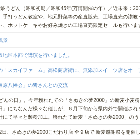
讃岐うどん（昭和初期／昭和45年(万博開催の年）／近未来：20
 手打うどん教室や、地元野菜等の産直販売、工場直売の讃岐
ト、ホットケーキやお好み焼きの工場直売限定セールも行いま
風景
坂地区本部で講演を行いました。
の「スカイファーム」高松商店街に、無添加スイーツ店をオー
豊原八幡会」の皆さんとの交流
うどんの日」。今年穫れたての「さぬきの夢2000」の新麦小麦
日」にちなんだ様々な催しが、６月下旬から県内外で開催されま
社にて早々と製粉加工。穫れたて新麦「さぬきの夢2000」の
月2日、さぬきの夢2000こだわり店 全９店で 新麦感謝祭を開催