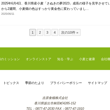
2025年6月4日、香川県産小麦「さぬきの夢2023」成長の様子を見学させ
から2週間、小麦畑の色はすっかり黄金色に変わっていまし...
2025/06/11
1
2
3
4
次の10件 »
糧のミッション
オンラインストア
知る・学ぶ
小麦と健康
会社
トピックス
季節のたより
プライバシーポリシー
サイトマップ
吉原食糧株式会社
香川県坂出市林田町4285-152
TEL：0877-47-2030 FAX：0877-47-1910