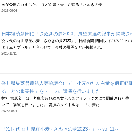
画が公開されました。 うどん県・香川が誇る「さぬきの夢...
2026/06/03
日本経済新聞に「さぬきの夢2023」展望関連の記事が掲載さ
次世代の香川県産小麦「さぬきの夢2023」。日経新聞 四国版（2025.11.
タイムカプセル」と合わせて、今後の展望などが掲載され...
2025/11/11
香川県集落営農法人等協議会にて「小麦のたん白量を適正範
ることの重要性」をテーマに講演を行いました
弊社 吉原良一は、丸亀市綾歌総合文化会館アイレックスにて開催された香
いて、講演を行いました。 講演のタイトルは、 「小麦た...
2025/08/21
「次世代 香川県産小麦 - さぬきの夢2023 - 」 ～vol.11～