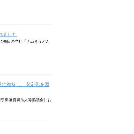
れました
5）に先日の当社「さぬきうどん
囲に維持し、安定化を図
川県集落営農法人等協議会にお