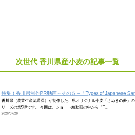
次世代 香川県産小麦の記事一覧
特集！香川県制作PR動画～その５～「Types of Japanese Sanuki
香川県（農業生産流通課）が制作した、県オリジナル小麦「さぬきの夢」の
リーズの第5弾です。 今回は、ショート編動画の中から「T...
2026/07/29