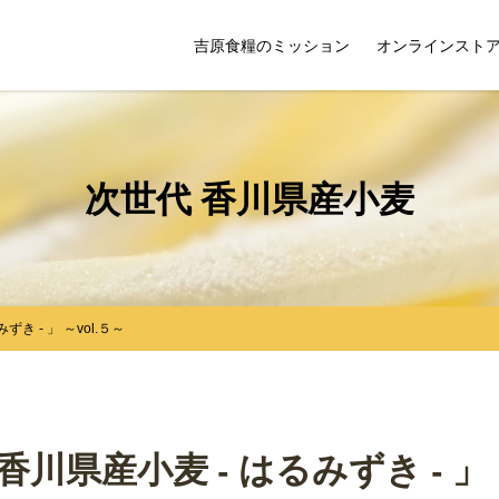
吉原食糧のミッション
オンラインスト
次世代 香川県産小麦
き - 」 ～vol.５～
川県産小麦 - はるみずき - 」 