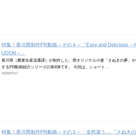
特集！香川県制作PR動画～その４～「Easy and Delicious ～How
UDON～」
香川県（農業生産流通課）が制作した、県オリジナル小麦「さぬきの夢」や
するPR動画紹介シリーズの第4弾です。 今回は、ショート...
2026/07/17
特集！香川県制作PR動画～その３～「全然違う… 『さぬき