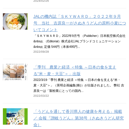
2024/02/26
JALの機内誌「ＳＫＹＷＡＲＤ」２０２２年９月
号 当社 吉原良一がさぬきうどんの原料小麦につ
いてコメント
「ＳＫＹＷＡＲＤ」2022年9月号 （Publisher）日本航空株式会社
&nbsp; （Editorial）株式会社JALブランドコミュニケーション
&nbsp; 定価 544円（本体495円...
2022/09/28
「季刊 農業と経済 ＜特集 ～日本の食を支え
る“米・麦・大豆”＞」出版
2022/3/19「季刊 農業と経済 ＜特集 ～日本の食を支える“米・
麦・大豆”＞」（英明企画編集(株)）が出版されました。 弊社 吉
原良一は「製粉業にとっての国内...
2022/03/22
「うどんを通して香川県人の健康を考える」掲載
／ 会報『讃岐うどん』第38号（さぬきうどん研究
会）