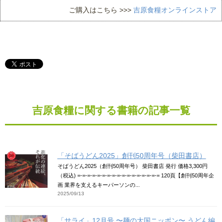
ご購入はこちら >>>
吉原食糧オンラインストア
吉原食糧に関する書籍の記事一覧
「そばうどん2025」創刊50周年号（柴田書店）
そばうどん2025（創刊50周年号） 柴田書店 発行 価格3,300円
（税込) =-=-=-=-=-=-=-=-=-=-=-=-=-=-=-=-= 120頁【創刊50周年企
画 業界を支えるキーパーソンの...
2025/09/13
「サライ」12月号 〜麺の大国ニッポン〜 うどん編