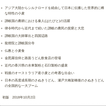
アジア大陸からシルクロードを経由して日本に伝播した世界的に稀
な特性の小麦
讃岐国の農耕における秦人(はたびと)の活躍
律令時代から近代まで続いた讃岐の農民の貧窮と大悲
讃岐国の大師輩出と四国辺路
龍燈院と讃岐国分寺
仏教と小麦食
金毘羅信仰と路面うどん飲食店の登場
近代の香川県の水車製粉と石臼製粉の盛衰
戦後のオーストラリア産小麦との奇遇な出会い
日本の高度成長期のさぬきうどん、瀬戸大橋架橋後のさぬきうどん
の全国的な一大ブーム
初版 2018年10月2日