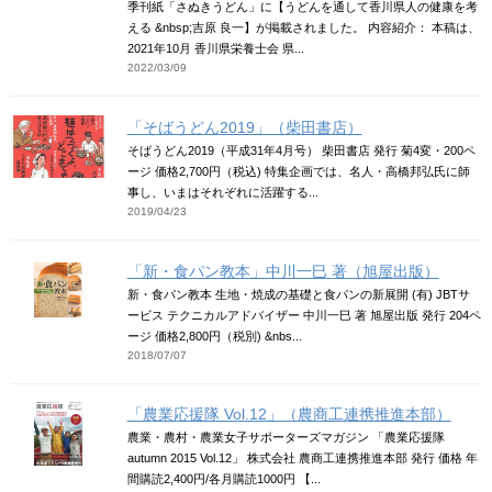
季刊紙「さぬきうどん」に【うどんを通して香川県人の健康を考
える &nbsp;吉原 良一】が掲載されました。 内容紹介： 本稿は、
2021年10月 香川県栄養士会 県...
2022/03/09
「そばうどん2019」（柴田書店）
そばうどん2019（平成31年4月号） 柴田書店 発行 菊4変・200ペ
ージ 価格2,700円（税込) 特集企画では、名人・高橋邦弘氏に師
事し、いまはそれぞれに活躍する...
2019/04/23
「新・食パン教本」中川一巳 著（旭屋出版）
新・食パン教本 生地・焼成の基礎と食パンの新展開 (有) JBTサ
ービス テクニカルアドバイザー 中川一巳 著 旭屋出版 発行 204ペ
ージ 価格2,800円（税別) &nbs...
2018/07/07
「農業応援隊 Vol.12」（農商工連携推進本部）
農業・農村・農業女子サポーターズマガジン 「農業応援隊
autumn 2015 Vol.12」 株式会社 農商工連携推進本部 発行 価格 年
間購読2,400円/各月購読1000円 【...