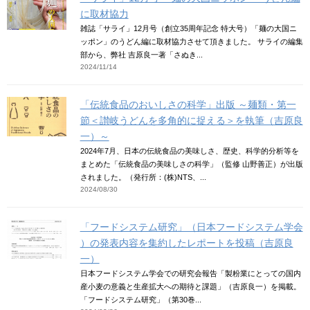
に取材協力
雑誌「サライ」12月号（創立35周年記念 特大号）「麺の大国ニ
ッポン」のうどん編に取材協力させて頂きました。 サライの編集
部から、弊社 吉原良一著「さぬき...
2024/11/14
「伝統食品のおいしさの科学」出版 ～麺類・第一
節＜讃岐うどんを多角的に捉える＞を執筆（吉原良
一）～
2024年7月、日本の伝統食品の美味しさ、歴史、科学的分析等を
まとめた「伝統食品の美味しさの科学」（監修 山野善正）が出版
されました。（発行所：(株)NTS、...
2024/08/30
「フードシステム研究」（日本フードシステム学会
）の発表内容を集約したレポートを投稿（吉原良
一）
日本フードシステム学会での研究会報告「製粉業にとっての国内
産小麦の意義と生産拡大への期待と課題」（吉原良一）を掲載。
「フードシステム研究」（第30巻...